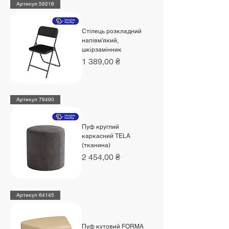
Артикул 59216
Стілець розкладний
напівм'який,
шкірзамінник
Ціна
1 389,00 ₴
Артикул 79490
Пуф круглий
каркасний TELA
(тканина)
Ціна
2 454,00 ₴
Артикул 64145
Пуф кутовий FORMA