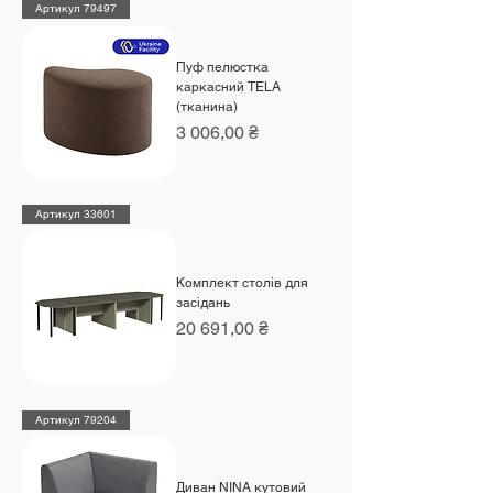
Артикул 79497
Пуф пелюстка
каркасний TELA
(тканина)
Ціна
3 006,00 ₴
Артикул 33601
Комплект столів для
засідань
Ціна
20 691,00 ₴
Артикул 79204
Диван NINA кутовий