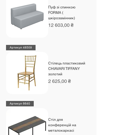
Пуф зі спинкою
FORMA (
шкірозамінник)
Ціна
12 603,00 ₴
Артикул 48509
Стілець пластиковий
CHIAVARI TIFFANY
золотий
Ціна
2 625,00 ₴
Артикул 6640
Стіл для
конференцій на
металокаркасі