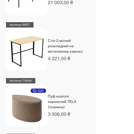
Ціна
21 003,00 ₴
Артикул 6637
Стіл 2-місний
розкладний на
металевому каркасі
Ціна
4 221,00 ₴
Артикул 79494
Пуф крапля
каркасний TELA
(тканина)
Ціна
3 006,00 ₴