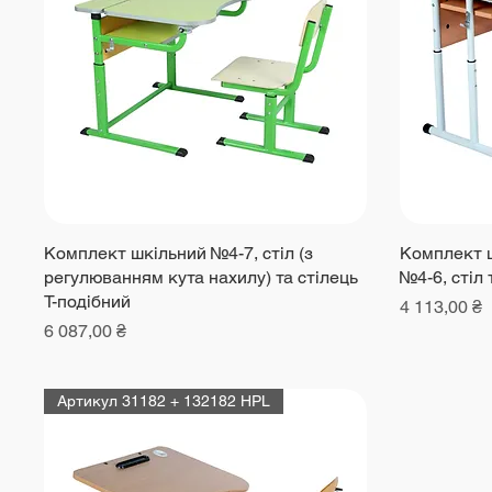
Комплект шкільний №4-7, cтіл (з
Комплект ш
регулюванням кута нахилу) та cтілець
№4-6, cтіл 
Т-подібний
Ціна
4 113,00 ₴
Ціна
6 087,00 ₴
Артикул 31182 + 132182 HPL