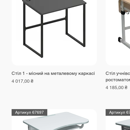
Стіл 1 - місний на металевому каркасі
Стіл учнівс
ростомато
Ціна
4 017,00 ₴
Ціна
4 185,00 ₴
Артикул 67697
Артикул 6