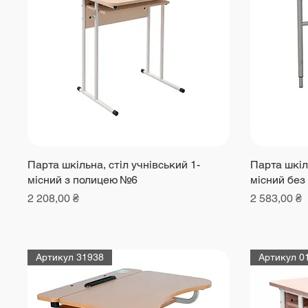
Парта шкільна, стіл учнівський 1-
Парта шкіль
місний з полицею №6
місний без
Ціна
Ціна
2 208,00 ₴
2 583,00 ₴
Артикул 31938
Артикул 0