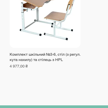
Комплект шкільний №3-6, cтіл (з регул.
кута нахилу) та cтілець з HPL
Ціна
4 977,00 ₴