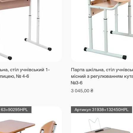
на, стіл учнівський 1-
Парта шкільна, стіл учнівсь
олицею, № 4-6
місний з регулюванням кута
№3-6
Ціна
3 045,00 ₴
163+90295HPL
Артикул 31938+132450HPL