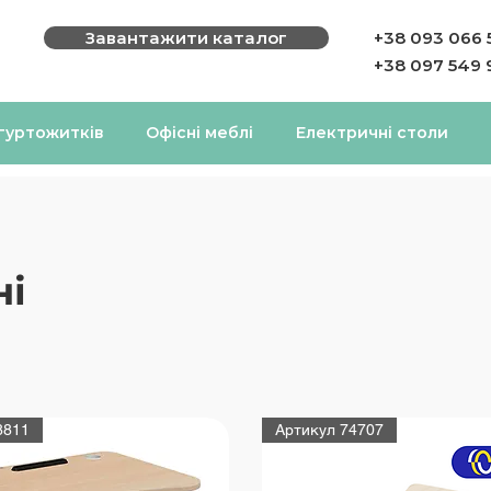
Завантажити каталог
+38 093 066 
+38 097 549 
 гуртожитків
Офісні меблі
Електричні столи
ні
8811
Артикул 74707