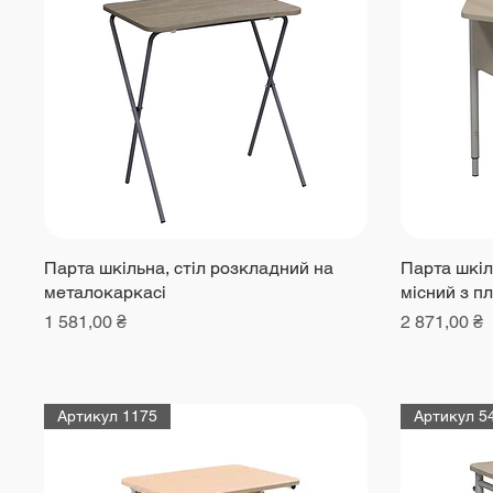
Парта шкільна, стіл розкладний на
Парта шкіль
металокаркасі
місний з п
Ціна
Ціна
1 581,00 ₴
2 871,00 ₴
Артикул 1175
Артикул 5