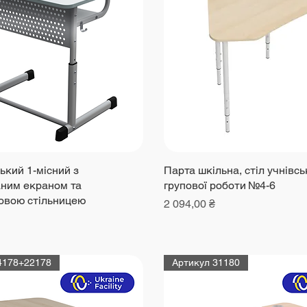
ький 1-місний з
Парта шкільна, стіл учнівс
ним екраном та
групової роботи №4-6
овою стільницею
Ціна
2 094,00 ₴
4178+22178
Артикул 31180