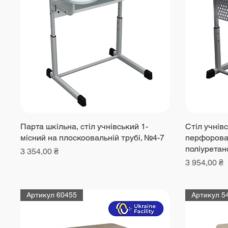
Парта шкільна, стіл учнівський 1-
Стіл учнівс
місний на плоскоовальній трубі, №4-7
перфорова
поліуретан
Ціна
3 354,00 ₴
Ціна
3 954,00 ₴
Артикул 60455
Артикул 5