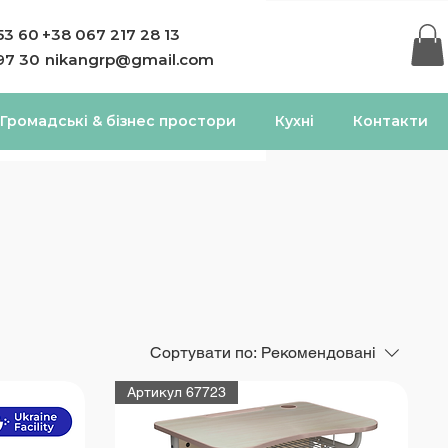
53 60
+38 067 217 28 13
97 30
nikangrp@gmail.com
Громадські & бізнес простори
Кухні
Контакти
Сортувати по:
Рекомендовані
Артикул 67723