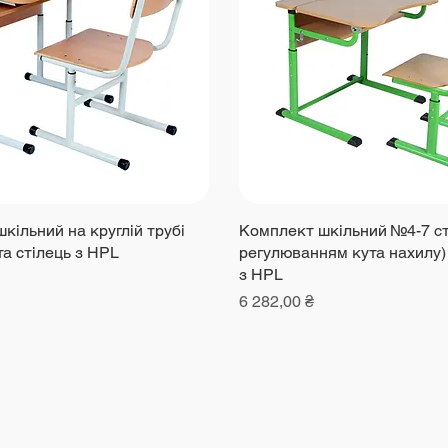
кільний на круглій трубі
Комплект шкільний №4-7 сті
та cтілець з HPL
регулюванням кута нахилу) 
з HPL
Ціна
6 282,00 ₴