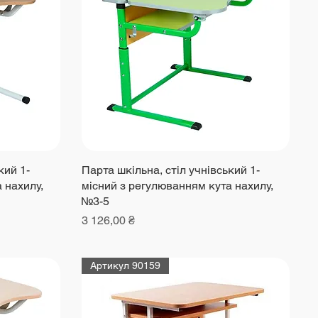
кий 1-
Парта шкільна, стіл учнівський 1-
 нахилу,
місний з регулюванням кута нахилу,
№3-5
Ціна
3 126,00 ₴
Артикул 90159