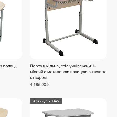
з полиці,
Парта шкільна, стіл учнівський 1-
місний з металевою полицею-сіткою та
отвором
Ціна
4 185,00 ₴
Артикул 70345