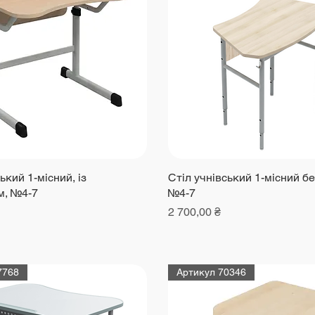
ький 1-місний, із
Стіл учнівський 1-місний бе
м, №4-7
№4-7
Ціна
2 700,00 ₴
7768
Артикул 70346