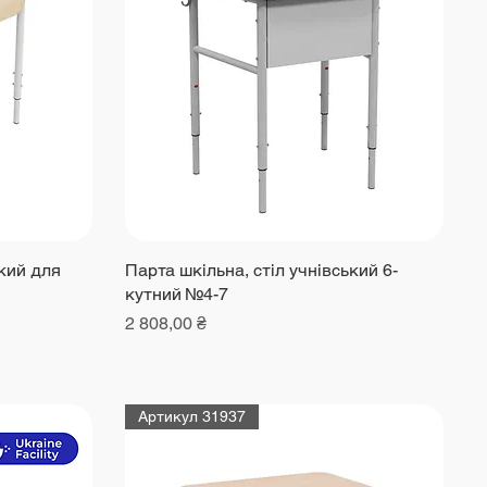
ький для
Парта шкільна, стіл учнівський 6-
кутний №4-7
Ціна
2 808,00 ₴
Артикул 31937