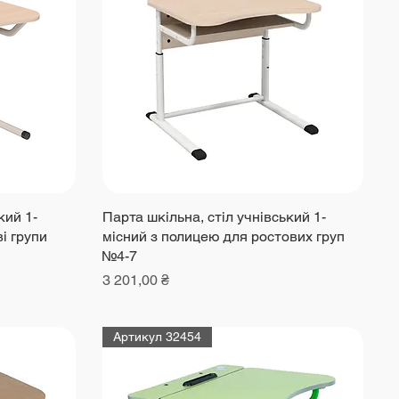
кий 1-
Парта шкільна, стіл учнівський 1-
і групи
місний з полицею для ростових груп
№4-7
Ціна
3 201,00 ₴
Артикул 32454