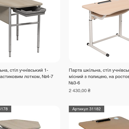
на, стіл учнівський 1-
Парта шкільна, стіл учнівсь
ластиковим лотком, №4-7
місний з полицею, на ростов
№3-6
Ціна
2 430,00 ₴
4178
Артикул 31182