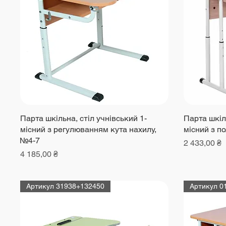
Парта шкільна, стіл учнівський 1-
Парта шкіль
місний з регулюванням кута нахилу,
місний з п
№4-7
Ціна
2 433,00 ₴
Ціна
4 185,00 ₴
Артикул 31938+132450
Артикул 0