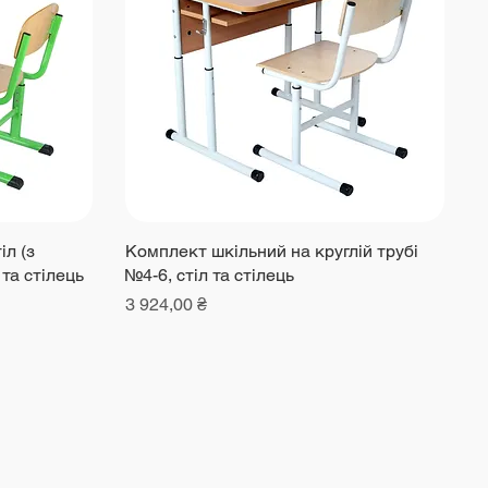
л (з
Комплект шкільний на круглій трубі
та стілець
№4-6, cтіл та cтілець
Ціна
3 924,00 ₴