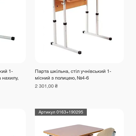
кий 1-
Парта шкільна, стіл учнівський 1-
 нахилу,
місний з полицею, №4-6
Ціна
2 301,00 ₴
Артикул 0163+190295