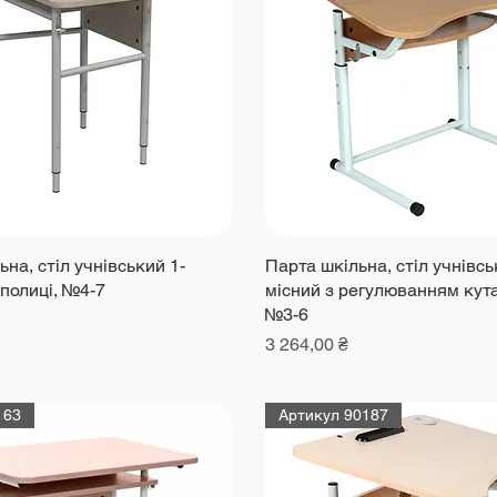
на, стіл учнівський 1-
Парта шкільна, стіл учнівсь
 полиці, №4-7
місний з регулюванням кута
№3-6
Ціна
3 264,00 ₴
163
Артикул 90187