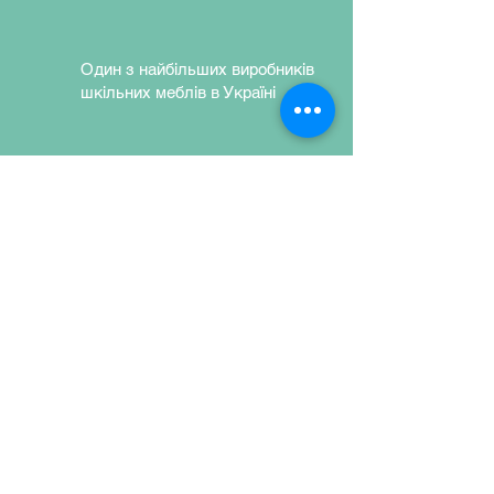
Один з найбільших виробників
шкільних меблів в Україні
Використовуємо екологічно
чисті матеріали та надійну
фурнітуру
Залишити заявку