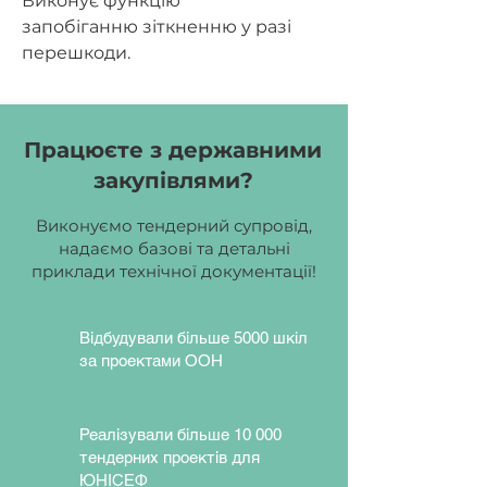
Виконує функцію
запобіганню зіткненню у разі
перешкоди.
Працюєте з державними
закупівлями?
Виконуємо тендерний супровід,
надаємо базові та детальні
приклади технічної документації!
Відбудували більше 5000 шкіл
за проектами ООН
Реалізували більше 10 000
тендерних проектів для
ЮНІСЕФ