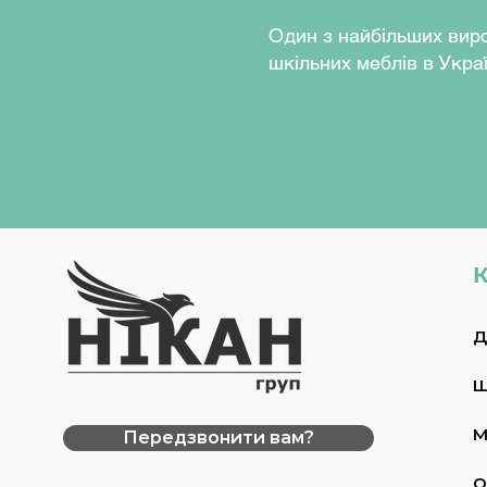
Регулювання висоти стол
Один з найбільших вир
гвинтів по отворах каркас
шкільних меблів в Украї
пластикова перехідна втул
На торцях каркасу закріпл
запобігають травмуванню
Виріб комплектується крі
травмобезпечної форми.
Колір каркасу:
салатовий 
жовтий (RAL1018), графіт 
Колір ДСП:
бук, дуб молоч
перламутровий.
К
Габаритні розміри стільц
Д
мм.
Вага:
5,3 кг.
Розмір спинки:
400х200 
Ш
Стілець учнівський приз
приміщень навчальних зак
М
Передзвонити вам?
Стілець може регулюватис
380 мм (№4) – для учнів
О