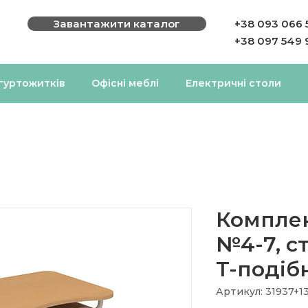
Завантажити каталог
+38 093 066 
+38 097 549 
 гуртожитків
Офісні меблі
Електричні столи
Компле
№4-7, ст
Т-подіб
Артикул: 31937+