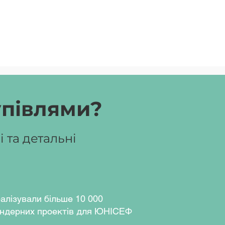
упівлями?
 та детальні
алізували більше 10 000
ндерних проектів для ЮНІСЕФ