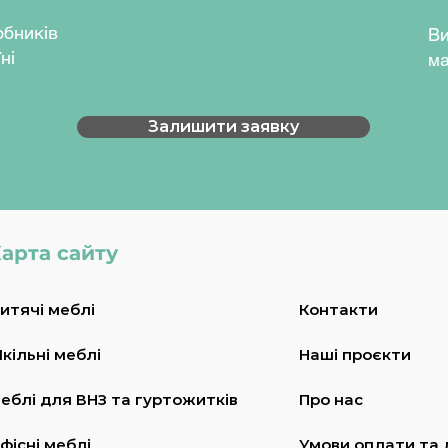
у здійснюється за допомогою
обників
Ви
у і ніжки, між якими встановлена
ні
ка.
ма
ені пластикові наконечники, які
 учнів та пошкодженню підлоги.
Залишити заявку
пленнями гвинтами напівкруглої
(RAL6018), сірий (RAL7035),
муар (RAL7024)
ний, сірий, бук артизан
арта сайту
я:
410х460-495х(780)830-910
итячі меблі
Контакти
мм.
Розмір сидіння:
400х400 мм.
кільні меблі
Наші проєкти
начений для обладнання учбових
ладів.
еблі для ВНЗ та гуртожитків
Про нас
я по висоті:
 зростом від 1450 мм до 1600 мм;
фісні меблі
Умови оплати та 