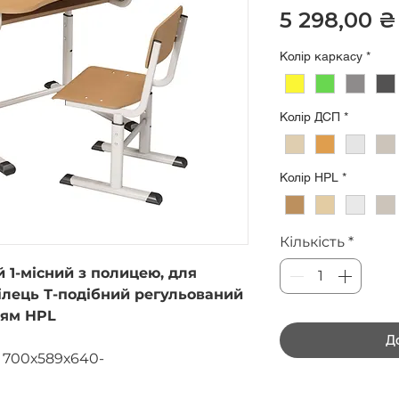
5 298,00 ₴
Колір каркасу
*
Колір ДСП
*
Колір HPL
*
Кількість
*
 1-місний з полицею, для
тілець Т-подібний регульований
ттям HPL
Д
700х589х640-