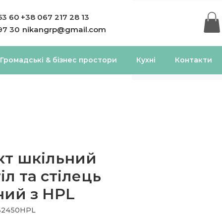
53 60
+38 067 217 28 13
97 30
nikangrp@gmail.com
Громадські & бізнес простори
Кухні
Контакти
кт шкільний
іл та стілець
ний з HPL
132450HPL