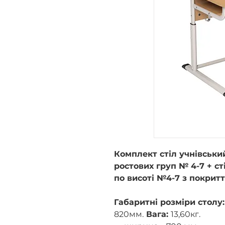
Комплект стіл учнівський
ростових груп № 4-7 + с
по висоті №4-7 з покри
Габаритні розміри столу:
820мм.
Вага:
13,60кг.