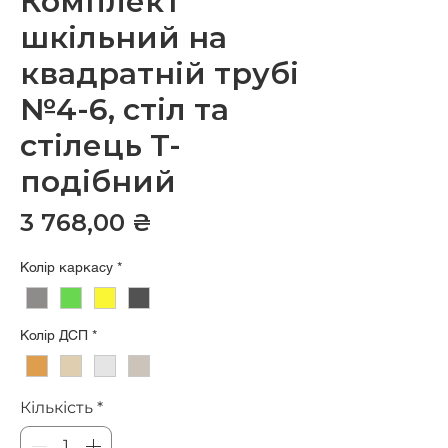
Комплект
шкільний на
квадратній трубі
№4-6, cтіл та
стілець Т-
подібний
Ціна
3 768,00 ₴
Колір каркасу
*
Колір ДСП
*
Кількість
*