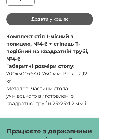
Додати у кошик
Комплект cтіл 1-місний з
полицею, №4-6 + стілець Т-
подібний на квадратній трубі,
№4-6
Габаритні розміри столу:
700х500х640-760 мм. Вага: 12,12
кг.
Металеві частини стола
учнівського виготовлені з
квадратної труби 25х25х1,2 мм і
20х20х1,2 мм та мають захисне
декоративне покриття – емаль
порошкова. Регулювання висоти
Працюєте з державними
столу здійснюється за