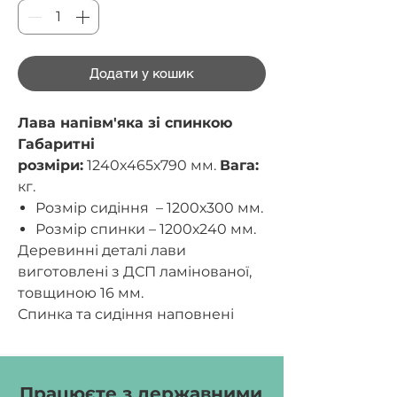
Додати у кошик
Лава напівм'яка зі спинкою
Габаритні
розміри:
1240х465х790 мм.
Вага:
кг.
Розмір сидіння – 1200х300 мм.
Розмір спинки – 1200х240 мм.
Деревинні деталі лави
виготовлені з ДСП ламінованої,
товщиною 16 мм.
Спинка та сидіння наповнені
поролоном товщиною 20 мм та
обтягнуті якісним
шкірзамінником.
Працюєте з державними