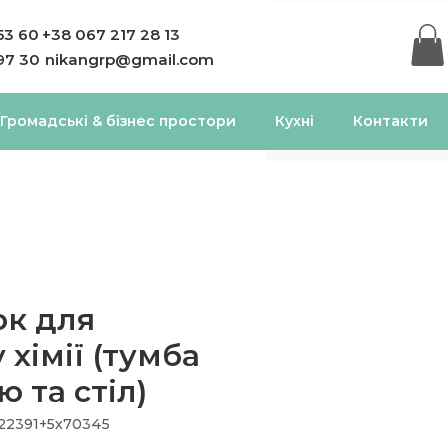
53 60
+38 067 217 28 13
97 30
nikangrp@gmail.com
Громадські & бізнес простори
Кухні
Контакти
к для
 хімії (тумба
 та стіл)
+22391+5х70345