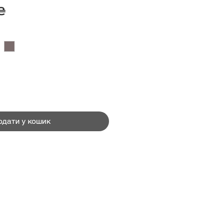
Ціна
₴
одати у кошик