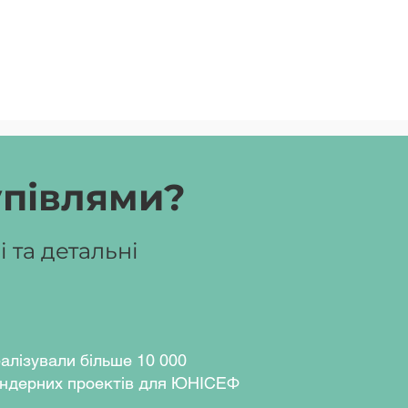
упівлями?
 та детальні
алізували більше 10 000
ндерних проектів для ЮНІСЕФ