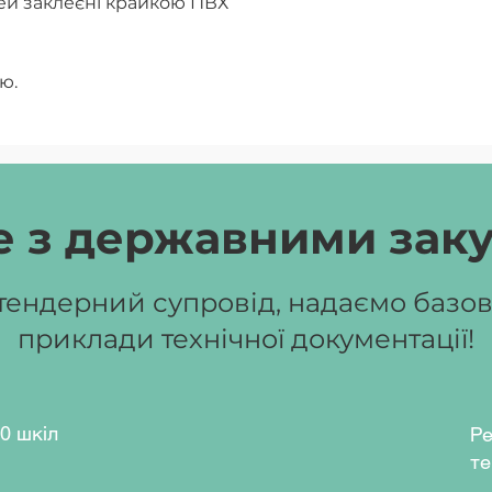
лей заклеєні крайкою ПВХ
ю.
лицю з регулюванням і
ня 3-ма пластиковими лотками
ючих.
ний, сірий, бук артизан
 кавовий.
 з державними зак
ювання кута нахилу стільниці
ендерний супровід, надаємо базові
:
700х550х640-820 мм.
Вага:
11,5
приклади технічної документації!
ений для обладнання учбових
ладів.
аритні розміри столу
0 шкіл
Ре
по висоті:
те