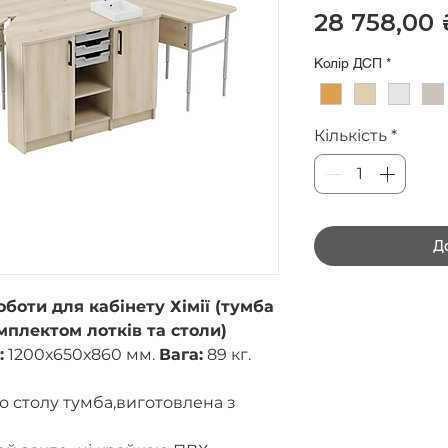
28 758,00 
Колір ДСП
*
Кількість
*
Д
боти для кабінету Хімії (тумба
мплектом лотків та столи)
:
1200х650х860 мм.
Вага:
89 кг.
о столу тумба,виготовлена з