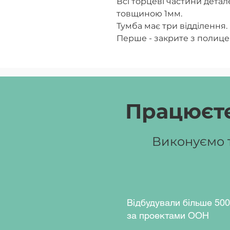
Всі торцеві частини дета
товщиною 1мм.
Тумба має три відділення.
Перше - закрите з полице
Друге - відкрите, має по
можливістю комплектуван
на пластикових направля
Колір ДСП:
бук, дуб молоч
перламутровий, дуб урбан
Працюєте
Стіл 6-кутний без регул
№4-7
Виконуємо т
Габаритні розміри столу
кг.
Стіл учнівський признач
приміщень навчальних зак
Основні параметри та габ
Відбудували більше 500
Стіл може регулюватися 
за проектами ООН
640 мм (№4);