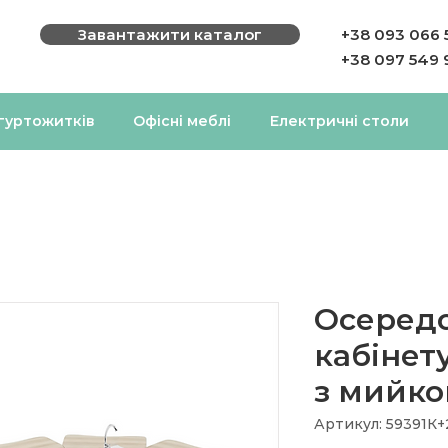
Завантажити каталог
+38 093 066 
+38 097 549 
 гуртожитків
Офісні меблі
Електричні столи
Осередо
кабінету
з мийкою
Артикул: 59391К