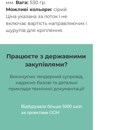
мм.
Вага:
530 гр.
Можливі кольори:
сірий.
Ціна указана за лоток і не
включає вартість направляючих і
шурупів для кріплення.
Працюєте з державними
закупівлями?
Виконуємо тендерний супровід,
надаємо базові та детальні
приклади технічної документації!
Відбудували більше 5000 шкіл
за проектами ООН