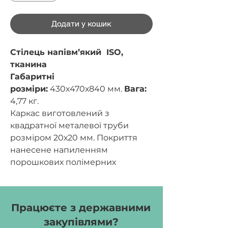
Додати у кошик
Стілець напівм’який ISO,
тканина
Габаритні
розміри:
430х470х840
мм.
Вага:
4,77 кг.
Каркас виготовлений з
квадратної металевої труби
розміром 20х20 мм. Покриття
нанесене напиленням
порошкових полімерних
матеріалів. Спинка та сидіння
наповнені поролоном товщиною
5-20 мм та обтягнуті тканиною.
Працюєте з державними
Колір тканини:
капучино, лате,
закупівлями?
сірий, крем.