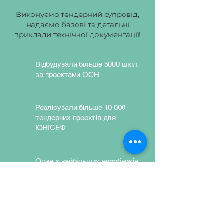
Колір каркасу:
чорний
Виконуємо тендерний супровід,
(RAL9005), сірий (RAL7035).
надаємо базові та детальні
приклади технічної документації!
Відбудували більше 5000 шкіл
за проектами ООН
Реалізували більше 10 000
тендерних проектів для
ЮНІСЕФ
Один з найбільших виробників
шкільних меблів в Україні
Використовуємо екологічно