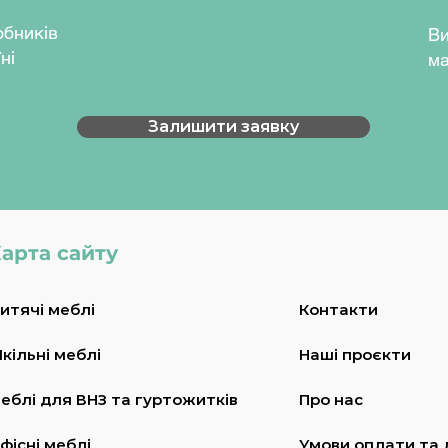
муар (RAL7024)
обників
Ви
ні
ма
Залишити заявку
арта сайту
итячі меблі
Контакти
кільні меблі
Наші проєкти
еблі для ВНЗ та гуртожитків
Про нас
фісні меблі
Умови оплати та 