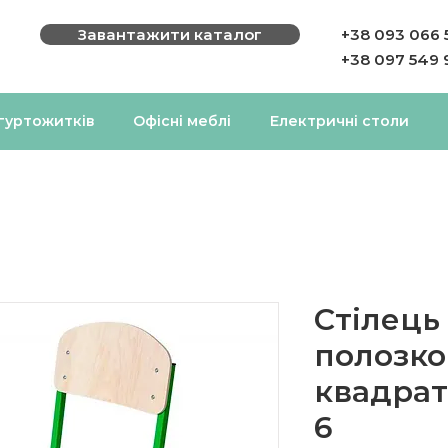
Завантажити каталог
+38 093 066 
+38 097 549 
 гуртожитків
Офісні меблі
Електричні столи
Стілець
полозко
квадрат
6