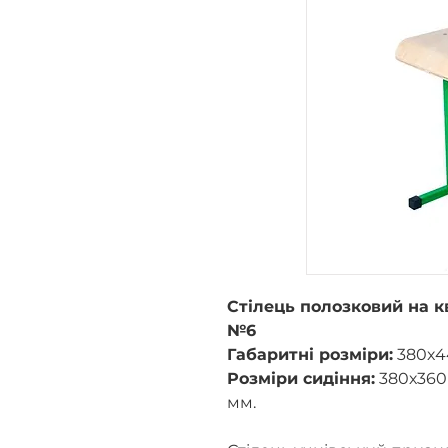
Стілець полозковий на к
№6
Габаритні розміри:
380х4
Розміри сидіння:
380х360
мм.