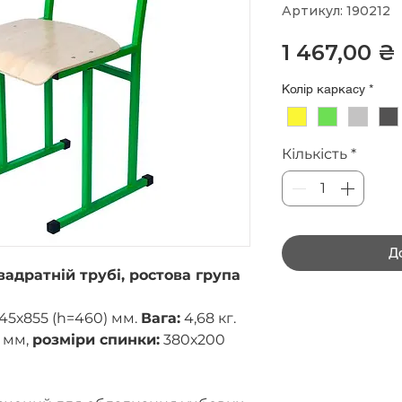
Артикул: 190212
1 467,00 ₴
Колір каркасу
*
Кількість
*
Д
вадратній трубі, ростова група
45х855 (h=460) мм.
Вага
:
4,68 кг.
 мм,
розміри спинки:
380х200