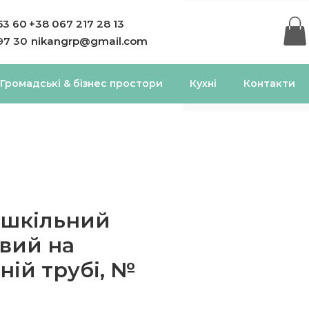
53 60
+38 067 217 28 13
97 30
nikangrp@gmail.com
Громадські & бізнес простори
Кухні
Контакти
 шкільний
вий на
ній трубі, №