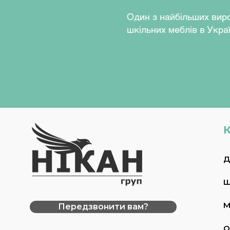
жовтий
(RAL1018), графіт 
Один з найбільших вир
шкільних меблів в Украї
К
Д
Ш
М
Передзвонити вам?
О