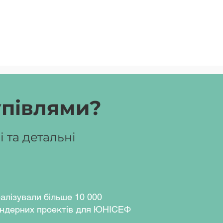
упівлями?
 та детальні
алізували більше 10 000
ндерних проектів для ЮНІСЕФ