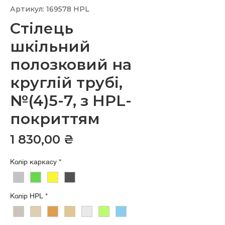
Артикул: 169578 HPL
Стілець
шкільний
полозковий на
круглій трубі,
№(4)5-7, з HPL-
покриттям
Ціна
1 830,00 ₴
Колір каркасу
*
Колір HPL
*