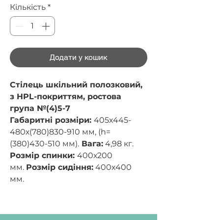
Кількість
*
Додати у кошик
Стілець шкільний полозковий,
з HPL-покриттям, ростова
група №(4)5-7
Габаритні розміри:
405х445-
480х(780)830-910 мм, (h=
(380)430-510 мм).
Вага:
4,98 кг.
Розмір спинки:
400х200
мм.
Розмір сидіння:
400х400
мм.
Стілець учнівський має
габаритні розміри: