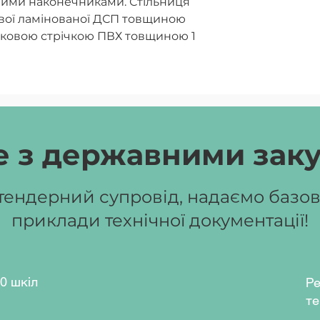
вими наконечниками. Стільниця
ової ламінованої ДСП товщиною
йковою стрічкою ПВХ товщиною 1
, жовтий, лайм, синій, червоний.
L1018), салатовий (RAL6018),
 з державними зак
ендерний супровід, надаємо базові
приклади технічної документації!
0 шкіл
Ре
те