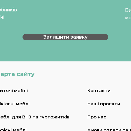
обників
Ви
ні
ма
Залишити заявку
арта сайту
итячі меблі
Контакти
кільні меблі
Наші проєкти
еблі для ВНЗ та гуртожитків
Про нас
фісні меблі
Умови оплати та 