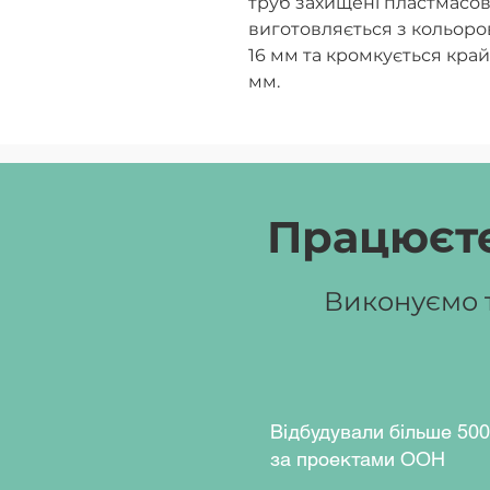
труб захищені пластмасо
виготовляється з кольор
16 мм та кромкується кра
мм.
Колір ДСП:
крем, апельсин
Колір каркасу:
жовтий (RA
сірий (RAL7035).
Працюєте
Виконуємо т
Відбудували більше 500
за проектами ООН