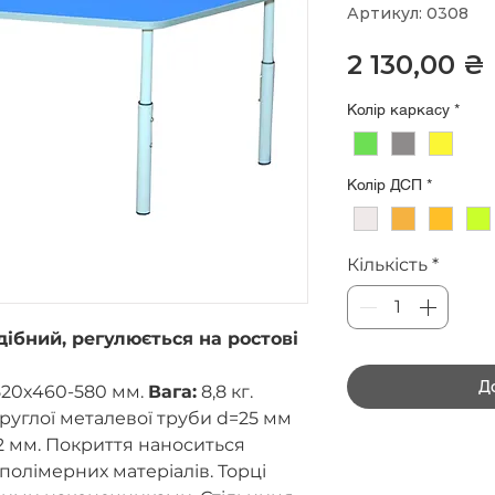
Артикул: 0308
2 130,00 ₴
Колір каркасу
*
Колір ДСП
*
Кількість
*
дібний, регулюється на ростові
Д
520х460-580 мм.
Вага:
8,8 кг.
руглої металевої труби d=25 мм
,2 мм. Покриття наноситься
олімерних матеріалів. Торці