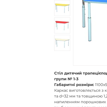
Стіл дитячий трапецієпо
групи № 1-3
Габаритні розміри:
1100х
Каркас виготовляється з к
та d=32 мм та товщиною 1
напиленням порошкових п