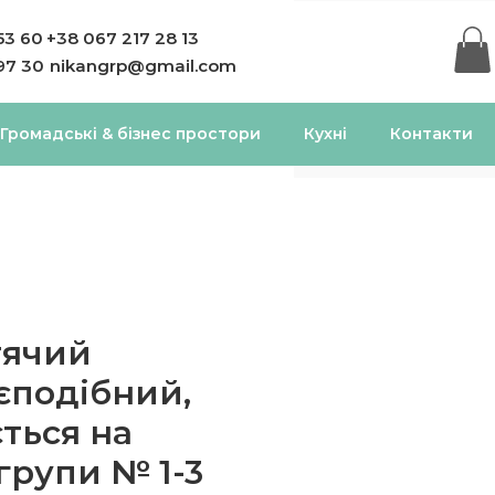
53 60
+38 067 217 28 13
97 30
nikangrp@gmail.com
Громадські & бізнес простори
Кухні
Контакти
тячий
єподібний,
ться на
групи № 1-3