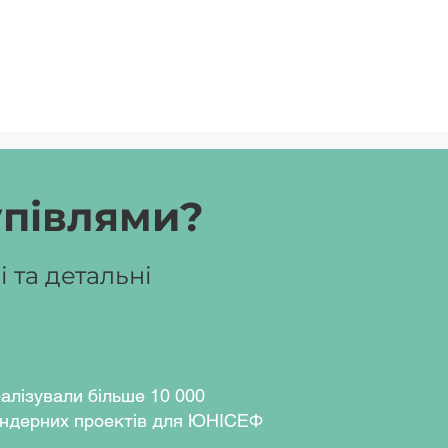
упівлями?
 та детальні
алізували більше 10 000
ндерних проектів для ЮНІСЕФ