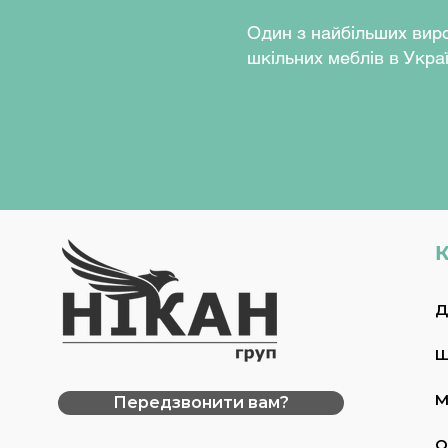
Один з найбільших вир
шкільних меблів в Украї
К
Д
Ш
М
Передзвонити вам?
О