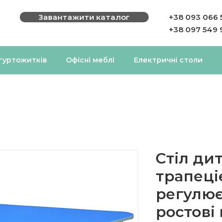
Завантажити каталог
+38 093 066 
+38 097 549 
 гуртожитків
Офісні меблі
Електричні столи
Стіл ди
трапеці
регулює
ростові 