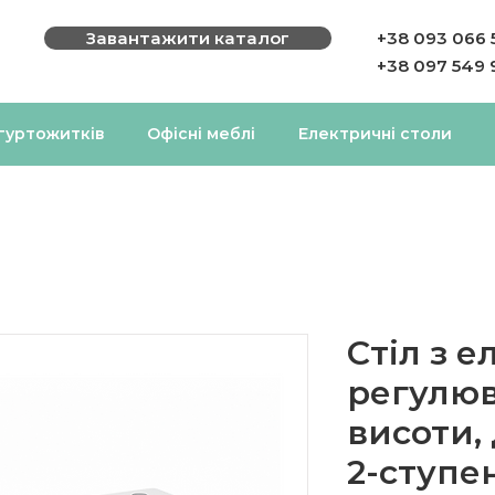
Завантажити каталог
+38 093 066 
+38 097 549 
 гуртожитків
Офісні меблі
Електричні столи
Стіл з 
регулю
висоти,
2-ступе