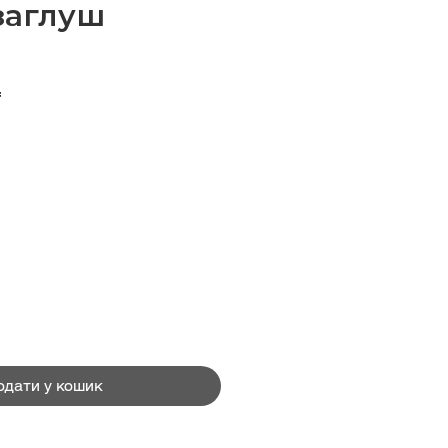
заглуш
Ціна
₴
одати у кошик