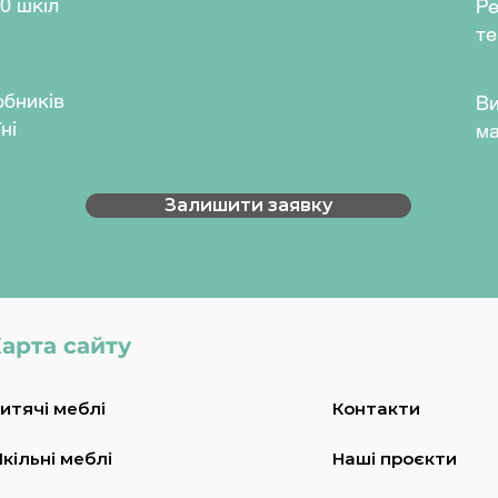
0 шкіл
Ре
ти — з сидячого на стояче — за
те
ння.
обників
Ви
ий вбудованими Bluetooth-
ні
ма
ть 2-ступеневі колони, які
днімати та опускати стільницю в
Залишити заявку
— від 718 мм до 1223 мм.
 модель може бути оснащена
 що запобігає зіткненню у разі
арта сайту
ння:
100 кг.
:
32 мм/с.
итячі меблі
Контакти
кільні меблі
Наші проєкти
тизан перламутровий, дуб урбан