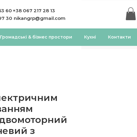
53 60
+38 067 217 28 13
97 30
nikangrp@gmail.com
Громадські & бізнес простори
Кухні
Контакти
електричним
ванням
 двомоторний
невий з