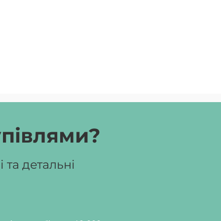
упівлями?
 та детальні