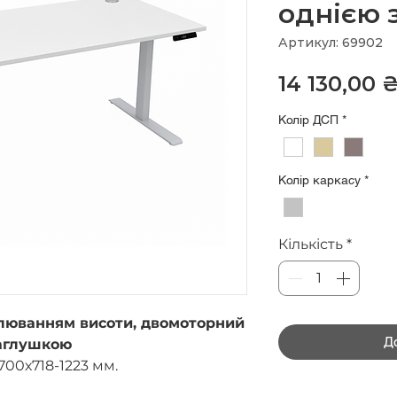
однією 
Артикул: 69902
14 130,00 
Колір ДСП
*
Колір каркасу
*
Кількість
*
улюванням висоти, двомоторний
Д
заглушкою
700х718-1223 мм.