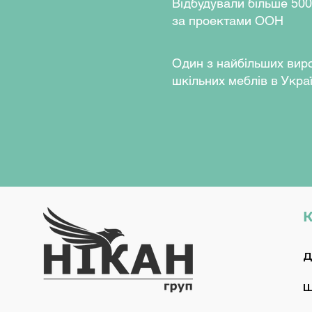
Відбудували більше 500
змінювати положення робо
за проектами ООН
допомогою пульта керува
Один з найбільших вир
Пульт керування оснащен
шкільних меблів в Украї
модулями з обох сторін.
Конструкція каркаса місти
дозволяють рівномірно пі
широкому діапазоні висот 
Для безпеки користувача
системою “Anti-Collision”,
перешкоди.
К
Максимальне навантаже
Швидкість підйому столу
Д
Колір каркасу:
сірий.
Ш
Колір ДСП:
білий, бук ар