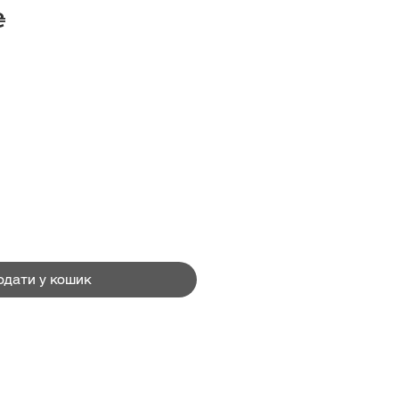
Ціна
₴
одати у кошик