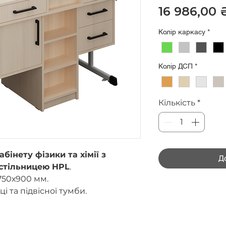
16 986,00 
Колір каркасу
*
Колір ДСП
*
Кількість
*
бінету фізики та хімії з
Д
стільницею HPL
.
750х900 мм.
ці та підвісної тумби.