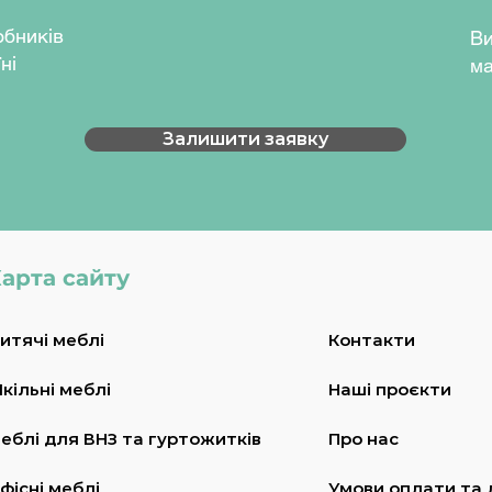
ть захисне декоративне покриття
обників
Ви
цях каркасу закріплені
ні
які запобігають травмуванню
ма
длоги. Стіл оснащений чашею
чем.
Залишити заявку
ний, сірий, бук артизан
(RAL6018), сірий (RAL7035), графіт
ий мат. муар (RAL9005
)
арта сайту
итячі меблі
Контакти
кільні меблі
Наші проєкти
еблі для ВНЗ та гуртожитків
Про нас
фісні меблі
Умови оплати та 