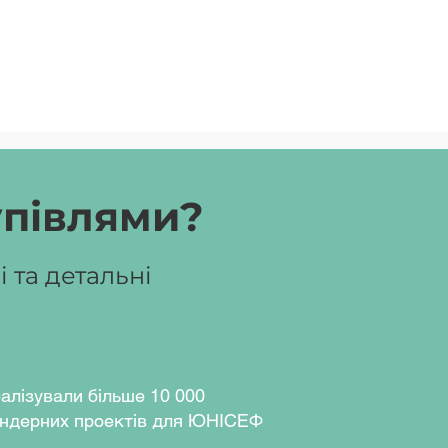
упівлями?
 та детальні
алізували більше 10 000
ндерних проектів для ЮНІСЕФ