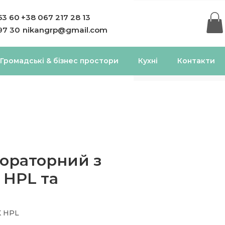
53 60
+38 067 217 28 13
97 30
nikangrp@gmail.com
Громадські & бізнес простори
Кухні
Контакти
бораторний з
 HPL та
K HPL