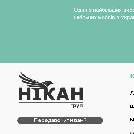
труб 50х30х1,2 мм, та маю
Один з найбільших вир
– емаль порошкова. На тор
шкільних меблів в Украї
пластикові наконечники, 
учнів та пошкодженню пі
лабораторною та змішува
Колір ДСП:
бук, дуб молоч
перламутровий.
Колір каркасу:
салатовий 
мат. муар (RAL7024), чорн
К
Д
Ш
М
Передзвонити вам?
О