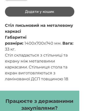
Додати у кошик
Стіл письмовий на металевому
каркасі
Габаритні
розміри:
1400х700х740 мм.
Вага:
33 кг.
Стіл складається з стільниці та
екрану між металевими
каркасами. Стільниця стола та
екран виготовляються з
ламінованої ДСП товщиною 18
мм. Екран та стільниця
оклеюються крайковою стрічкою
ПВХ товщиною 1 мм. Металеві
Працюєте з державними
частини стола виготовляються з
закупівлями?
квадратних труб 50х25х1,5 мм та