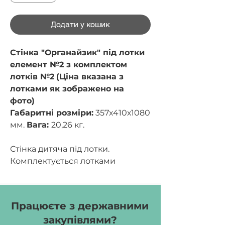
Додати у кошик
Стінка "Органайзик" під лотки
елемент №2 з комплектом
лотків №2
(Ціна вказана з
лотками як зображено на
фото)
Габаритні розміри:
357х410х1080
мм.
Вага:
20,26 кг.
Стінка дитяча під лотки.
Комплектується лотками
Gratnells розміру №2, які
кріпляться пластиковими
направляючими. Стінка
Працюєте з державними
виготовлена з ДСП товщиною 16
закупівлями?
мм. Задня стінка виготовляється