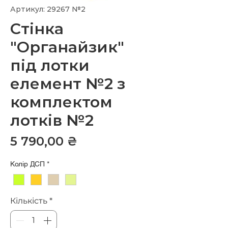
Артикул: 29267 №2
Стінка
"Органайзик"
під лотки
елемент №2 з
комплектом
лотків №2
Ціна
5 790,00 ₴
Колір ДСП
*
Кількість
*