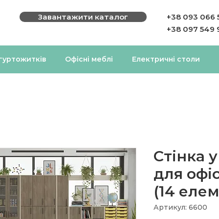
Завантажити каталог
+38 093 066 
+38 097 549 
 гуртожитків
Офісні меблі
Електричні столи
Стінка 
для офіс
(14 елем
Артикул: 6600