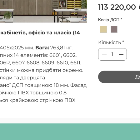
113 220,00
Колір ДСП
*
абінетів, офісів та класів (14
Кількість
*
405х2025 мм.
Вага:
763,81 кг.
пних 14 елементів: 6601, 6602,
6R, 6607, 6608, 6609, 6610, 6611,
т стінки можна придбати окремо.
Д
хляди та дверцята
ваної ДСП товщиною 18 мм. Фасад
річкою ПВХ товщиною 0,8
ться крайковою стрічкою ПВХ
інка виготовляється з білої
иною 2,5 мм.
ами Gratnells серії N1, які
: ручки меблеві чорні