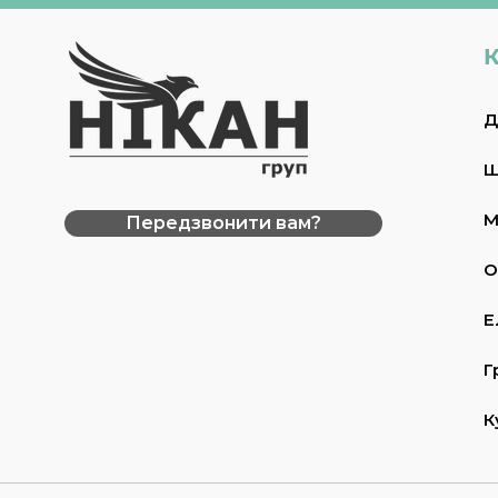
К
Д
Ш
М
Передзвонити вам?
О
Е
Г
К