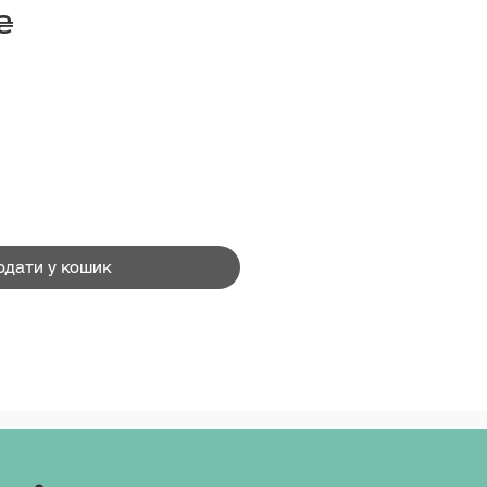
Ціна
 ₴
одати у кошик