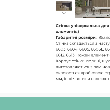
Стінка універсальна для к
елементів)
Габаритні розміри:
9533х
Стінка складається з насту
6603, 6604, 6605, 6606L, 660
6612, 6613. Кожен елемен
Корпус стінки, полиці, шу
виготовляються з ламіно
оклеюється крайковою ст
мм, інші частини оклеюю
товщиною 0,4 мм. Задня ст
односторонньої ХДФ товщ
Стінка комплектується лотк
кріпляться пластиковими
направляючими. Фурнітура