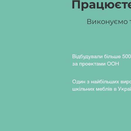
Працюєте
пластикові, опори меблеві 
єврогвинти, направляючі 
овальна 30х15, штанга вис
Виконуємо т
Колір ДСП:
бук артізан пе
кавовий (фасад).
Відбудували більше 500
за проектами ООН
Один з найбільших вир
шкільних меблів в Украї