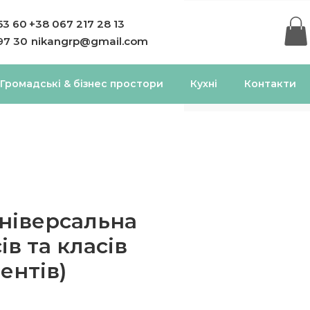
53 60
+38 067 217 28 13
97 30
nikangrp@gmail.com
Громадські & бізнес простори
Кухні
Контакти
універсальна
ів та класів
ентів)