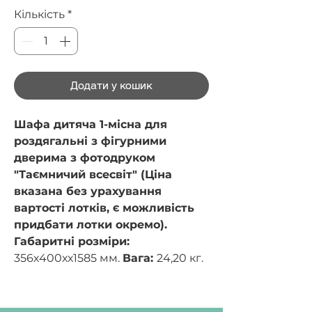
Кількість
*
Додати у кошик
Шафа дитяча 1-місна для
роздягальні з фігурними
дверима з фотодруком
"Таємничий всесвіт" (Ціна
вказана без урахування
вартості лотків, є можливість
придбати лотки окремо).
Габаритні розміри:
356х400хх1585 мм.
Вага:
24,20 кг.
Корпус шафи, полиці та
дверцята виготовляються з