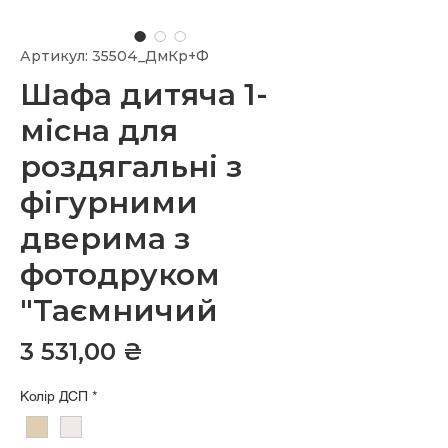
Артикул: 35504_ДмКр+Ф
Шафа дитяча 1-
місна для
роздягальні з
фігурними
дверима з
фотодруком
"Таємничий
Ціна
3 531,00 ₴
Колір ДСП
*