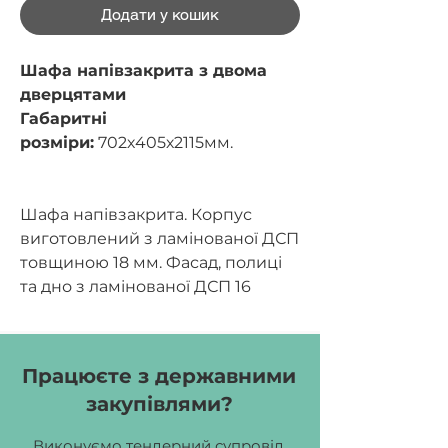
Додати у кошик
Шафа напівзакрита з двома
дверцятами
Габаритні
розміри:
702х405х2115мм.
Шафа напівзакрита. Корпус
виготовлений з ламінованої ДСП
товщиною 18 мм. Фасад, полиці
та дно з ламінованої ДСП 16
мм.Шафа має 3 закритих та 3
відкритих полиці. Передбачене
регулювання окремих полиць по
Працюєте з державними
висоті. Торці всіх деревинних
закупівлями?
елементів личкуються
матеріалом для крайок – ПВХ:
Виконуємо тендерний супровід,