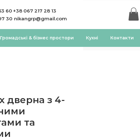
53 60
+38 067 217 28 13
97 30
nikangrp@gmail.com
Громадські & бізнес простори
Кухні
Контакти
х дверна з 4-
яними
ами та
ми