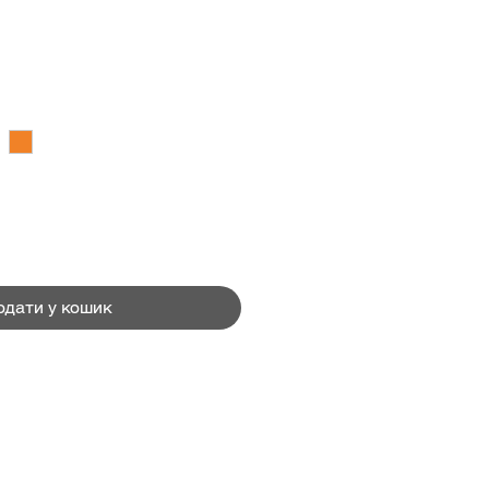
Ціна
₴
одати у кошик