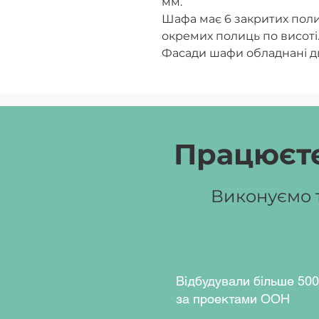
мм.
Шафа має 6 закритих пол
окремих полиць по висоті
Фасади шафи обладнані д
мм.
Торці всіх деревинних ел
для крайок – ПВХ: фасади 
мм.
Виріб обладнаний метал
Працюєте
по висоті 0-30 мм, дозвол
підлозі. Задня стінка – ХДФ
Виконуємо т
Колір ЛДСП:
лаванда (для 
(біологія), жасмін (біологі
апельсин ( математика та 
Відбудували більше 500
за проектами ООН