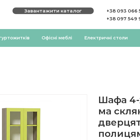
Завантажити каталог
+38 093 066 
+38 097 549 
 гуртожитків
Офісні меблі
Електричні столи
Шафа 4-
ма скл
дверцят
полиця