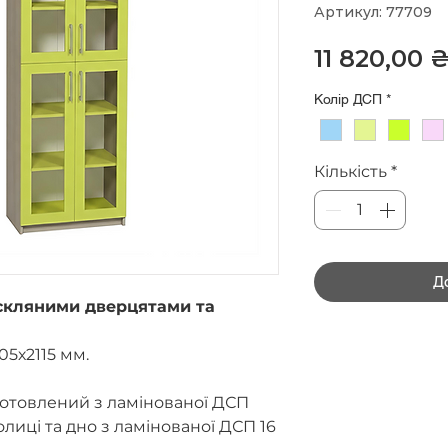
Артикул: 77709
11 820,00 
Колір ДСП
*
Кількість
*
Д
 скляними дверцятами та
05х2115 мм.
готовлений з ламінованої ДСП
лиці та дно з ламінованої ДСП 16