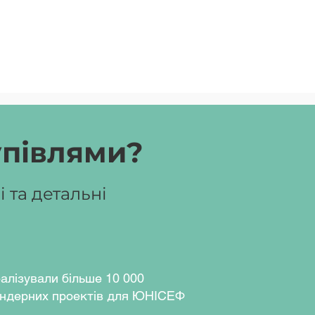
упівлями?
 та детальні
алізували більше 10 000
ндерних проектів для ЮНІСЕФ