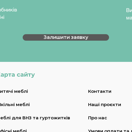
обників
Ви
ні
ма
Залишити заявку
арта сайту
итячі меблі
Контакти
кільні меблі
Наші проєкти
еблі для ВНЗ та гуртожитків
Про нас
фісні меблі
Умови оплати та 