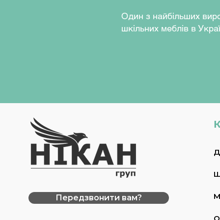
Один з найбільших вир
шкільних меблів в Украї
К
Д
Ш
М
Передзвонити вам?
О