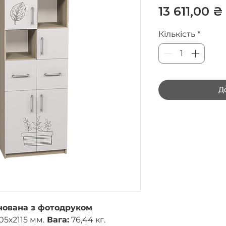
13 611,00 ₴
Кількість
*
Д
нована з фотодруком
5х2115 мм.
Вага:
76,44 кг.