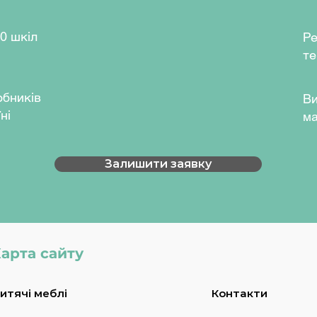
0 шкіл
Ре
те
обників
Ви
ні
ма
Залишити заявку
арта сайту
итячі меблі
Контакти