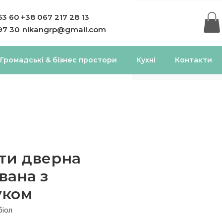
53 60
+38 067 217 28 13
97 30
nikangrp@gmail.com
Громадські & бізнес простори
Кухні
Контакти
ти дверна
вана з
уком
іол