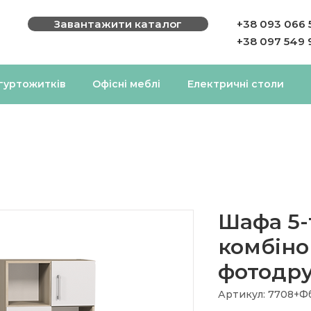
Завантажити каталог
+38 093 066 
+38 097 549 
 гуртожитків
Офісні меблі
Електричні столи
Шафа 5-
комбіно
фотодр
Артикул: 7708+Фб