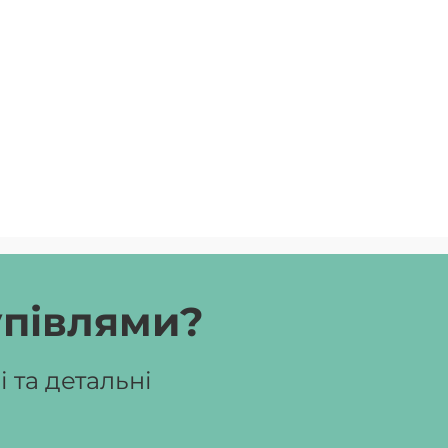
упівлями?
 та детальні