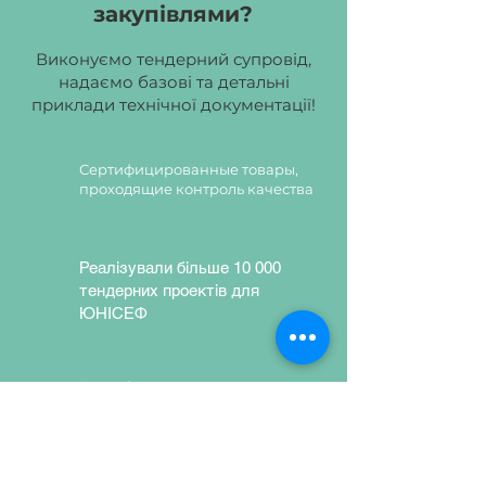
закупівлями?
белой односторонней ХДФ
толщиной 2,5 мм. Фурнитура -
Виконуємо тендерний супровід,
евровинты.
надаємо базові та детальні
Цвет ДСП:
бук, дуб молочный,
приклади технічної документації!
серый.
Сертифицированные товары,
проходящие контроль качества
Реалізували більше 10 000
тендерних проектів для
ЮНІСЕФ
Сертифицированные товары,
проходящие контроль качества