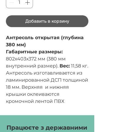
Добавить в корзину
Антресоль открытая (глубина
380 мм)
Габаритные размеры:
802х403х372 мм (380 мм
внутренний размер).
Вес:
11,58 кг.
Антресоль изготавливается из
ламинированной ДСП толщиной
18 мм. Верхняя и нижняя
крышки оклеиваются
кромочной лентой ПВХ
толщиной 1 мм, другие части
оклеиваются кромочной лентой
ПВХ толщиной 0,5 мм. Задняя
Працюєте з державними
стенка изготавливается из