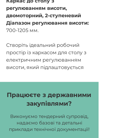
Каркас до столу з
регулюванням висоти,
двомоторний, 2-ступеневий
Діапазон регулювання висоти:
700-1205 мм.
Створіть ідеальний робочий
простір із каркасом для столу з
електричним регулюванням
висоти, який підлаштовується
під вас. Модель сумісна зі
стільницями глибиною
600–900
мм
та довжиною
1200–1800 мм
,
Працюєте з державними
тож легко інтегрується як у
закупівлями?
домашній кабінет, так і в
сучасний офіс. Двомоторна
Виконуємо тендерний супровід,
система забезпечує плавне та
надаємо базові та детальні
тихе регулювання висоти в
приклади технічної документації!
діапазоні
700–1205
мм
,