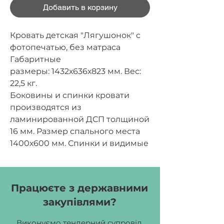
Добавить в корзину
Кровать детская "Лягушонок" с
фотопечатью, без матраса
Габаритные
размеры:
1432х636х823 мм.
Вес:
22,5 кг.
Боковины и спинки кровати
производятся из
ламинированной ДСП толщиной
16 мм. Размер спального места
1400х600 мм. Спинки и видимые
торцы боковин оклеиваются
кромочной лентой ПВХ
толщиной 1 мм, остальные части
Працюєте з державними
оклеиваются кромочной лентой
закупівлями?
ПВХ толщиной 0,5 мм.
Фотопечать производится на
Виконуємо тендерний супровід,