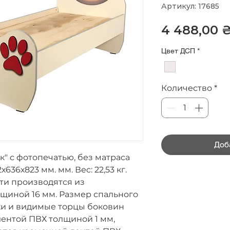
Артикул: 17685
4 488,00 
Цвет ДСП
*
Количество
*
Доб
" с фотопечатью, без матраса
2х636х823 мм. мм.
Вес:
22,53 кг.
ти производятся из
иной 16 мм. Размер спального
ки и видимые торцы боковин
ентой ПВХ толщиной 1 мм,