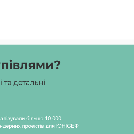
упівлями?
 та детальні
алізували більше 10 000
ндерних проектів для ЮНІСЕФ