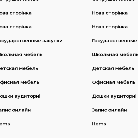
ова сторінка
Нова сторінка
ова сторінка
Нова сторінка
осударственные закупки
Государственные
кольная мебель
Школьная мебел
етская мебель
Детская мебель
фисная мебель
Офисная мебель
ошки аудиторні
Дошки аудиторні
апис онлайн
Запис онлайн
tems
Items