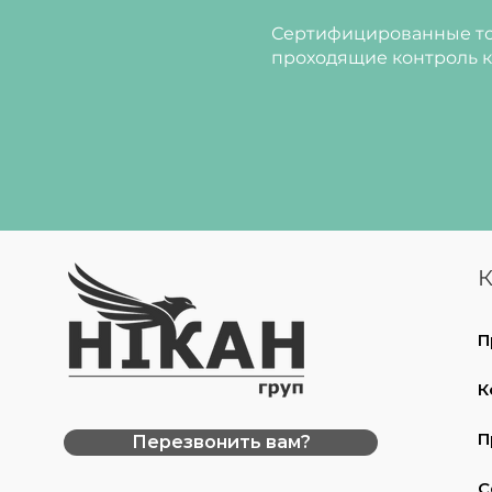
Сертифицированные то
проходящие контроль к
К
П
К
П
Перезвонить вам?
С