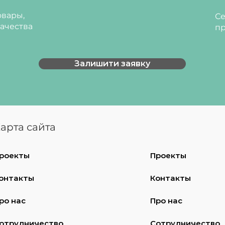
вары,
Се
ачества
пр
Залишити заявку
арта сайта
роекты
Проекты
онтакты
Контакты
ро нас
Про нас
отрудничество
Сотрудничество