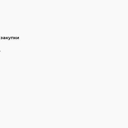
 закупки
ь