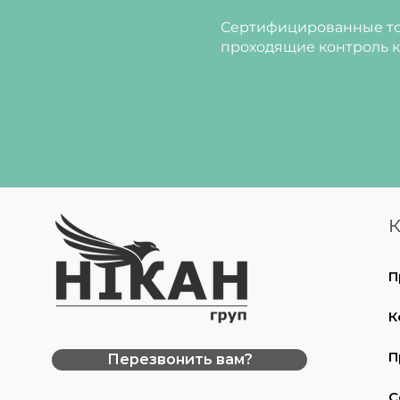
Сертифицированные то
проходящие контроль к
К
П
К
П
Перезвонить вам?
С