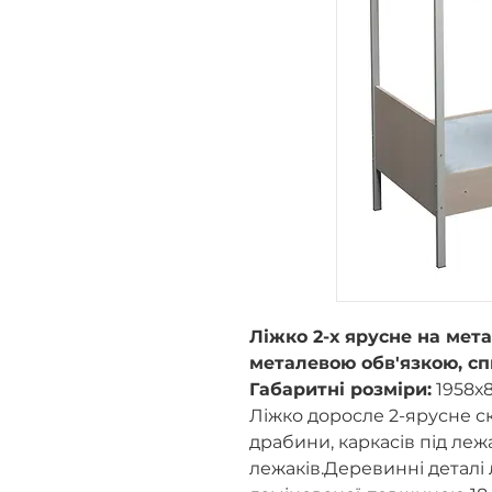
Ліжко 2-х ярусне на мета
металевою обв'язкою, сп
Габаритні розміри:
1958х
Ліжко доросле 2-ярусне ск
драбини, каркасів під леж
лежаків.Деревинні деталі 