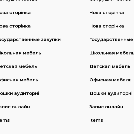
ова сторінка
Нова сторінка
ова сторінка
Нова сторінка
осударственные закупки
Государственные
кольная мебель
Школьная мебел
етская мебель
Детская мебель
фисная мебель
Офисная мебель
ошки аудиторні
Дошки аудиторні
апис онлайн
Запис онлайн
tems
Items