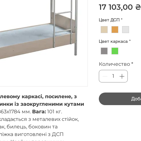
17 103,00 
Цвет ДСП
*
Цвет каркаса
*
Количество
*
левому каркасі, посилене, з
Доб
инки із заокругленими кутами
863х1784 мм.
Вага:
101 кг.
ладається з металевих стійок,
ак, билець, боковин та
ліжка виготовлені з ДСП