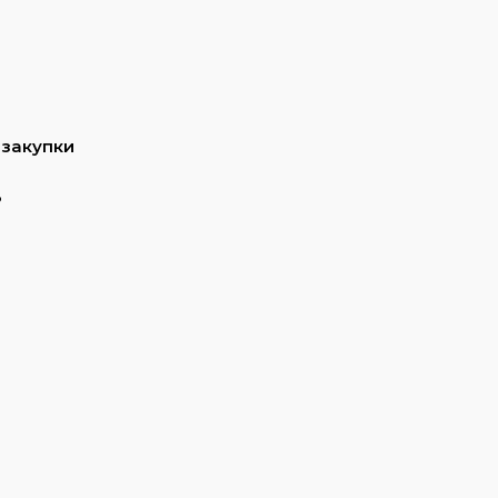
 закупки
ь