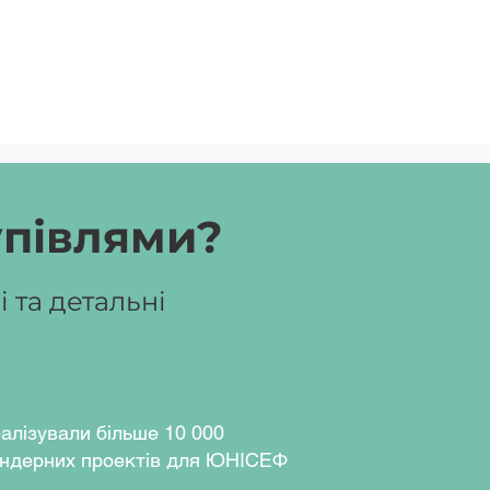
упівлями?
 та детальні
алізували більше 10 000
ндерних проектів для ЮНІСЕФ