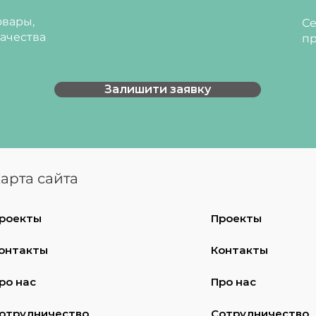
вары,
Се
ачества
пр
Залишити заявку
арта сайта
роекты
Проекты
онтакты
Контакты
ро нас
Про нас
отрудничество
Сотрудничество