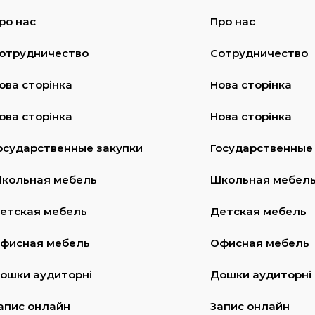
ро нас
Про нас
отрудничество
Сотрудничество
ова сторінка
Нова сторінка
ова сторінка
Нова сторінка
осударственные закупки
Государственные
кольная мебель
Школьная мебел
етская мебель
Детская мебель
фисная мебель
Офисная мебель
ошки аудиторні
Дошки аудиторні
апис онлайн
Запис онлайн