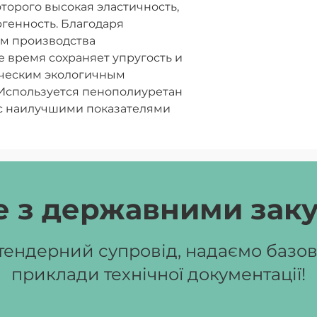
торого высокая эластичность,
ргенность. Благодаря
м производства
е время сохраняет упругость и
ическим экологичным
Используется пенополиуретан
 с наилучшими показателями
еет ортопедический эффект,
аковую жёсткость сторон,
 стирки чехол,
й к пылевому клещу. Нагрузка на
 з державними зак
ендерний супровід, надаємо базові
приклади технічної документації!