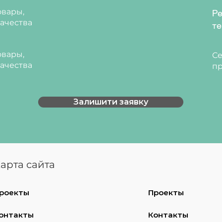
вары,
Ре
ачества
те
вары,
Се
ачества
пр
Залишити заявку
арта сайта
роекты
Проекты
онтакты
Контакты