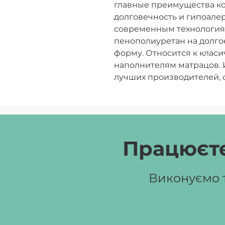
главные преимущества ко
долговечность и гипоале
современным технология
пенополиуретан на долго
форму. Относится к клас
наполнителям матрацов. 
лучших производителей,
упругости и качества. Им
среднюю жёсткость, один
съёмный и пригодный для
гипоаллергенный, стойки
спальное место до 120 кг.
Працюєте
Виконуємо т