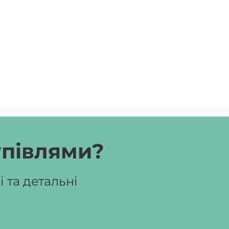
упівлями?
 та детальні