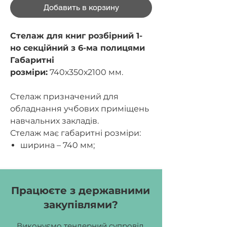
Добавить в корзину
Стелаж для книг розбірний 1-
но секційний з 6-ма полицями
Габаритні
розміри:
740х350х2100 мм.
Стелаж призначений для
обладнання учбових приміщень
навчальних закладів.
Стелаж має габаритні розміри:
ширина – 740 мм;
глибина – 350 мм;
висота – 2100 мм;
висота між полицями – 350 мм.
Працюєте з державними
закупівлями?
Стелаж складається з розбірних
металевих рамок, полиць та
Виконуємо тендерний супровід,