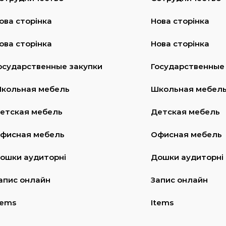
ова сторінка
Нова сторінка
ова сторінка
Нова сторінка
осударственные закупки
Государственные
кольная мебель
Школьная мебел
етская мебель
Детская мебель
фисная мебель
Офисная мебель
ошки аудиторні
Дошки аудиторні
апис онлайн
Запис онлайн
tems
Items