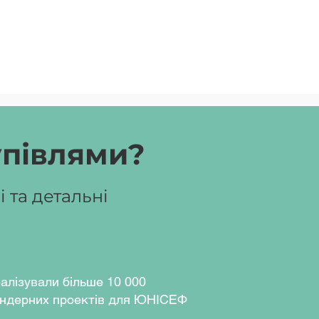
упівлями?
 та детальні
алізували більше 10 000
ндерних проектів для ЮНІСЕФ