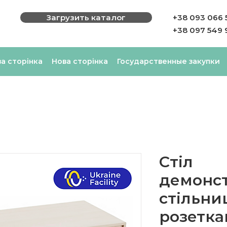
Загрузить каталог
+38 093 066 
+38 097 549 
а сторінка
Нова сторінка
Государственные закупки
Стіл
демонст
стільни
розетк