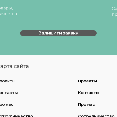
овити в двох положеннях – в
вары,
Се
 закріплюється верхньому або
ачества
пр
ний, сірий, бук артизан
Залишити заявку
арта сайта
роекты
Проекты
онтакты
Контакты
ро нас
Про нас
отрудничество
Сотрудничество