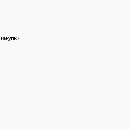
 закупки
ь