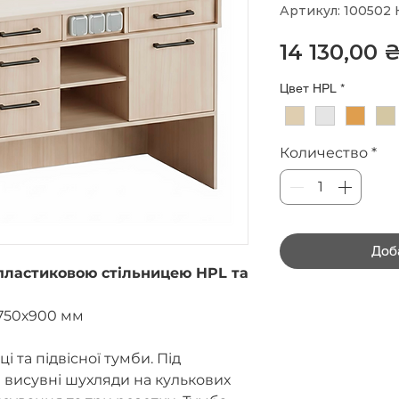
Артикул: 100502
14 130,00 
Цвет HPL
*
Количество
*
Доб
 пластиковою стільницею HPL та
750х900 мм
ці та підвісної тумби. Під
 висувні шухляди на кулькових