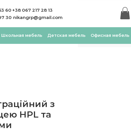
53 60
+38 067 217 28 13
97 30
nikangrp@gmail.com
Школьная мебель
Детская мебель
Офисная мебель
раційний з
цею HPL та
ами