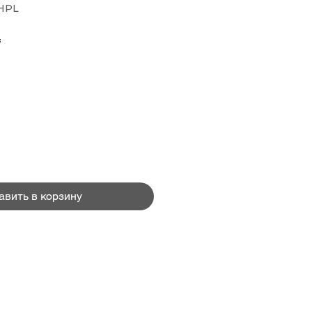
 HPL
Цена
₴
авить в корзину