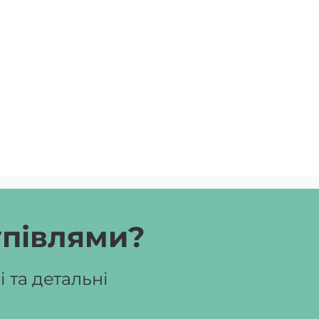
упівлями?
 та детальні