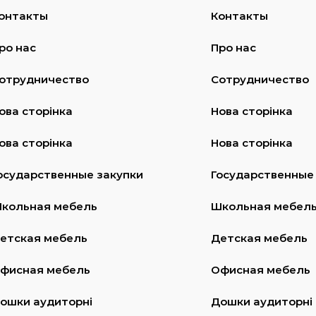
онтакты
Контакты
ро нас
Про нас
отрудничество
Сотрудничество
ова сторінка
Нова сторінка
ова сторінка
Нова сторінка
осударственные закупки
Государственные
кольная мебель
Школьная мебел
етская мебель
Детская мебель
фисная мебель
Офисная мебель
ошки аудиторні
Дошки аудиторні