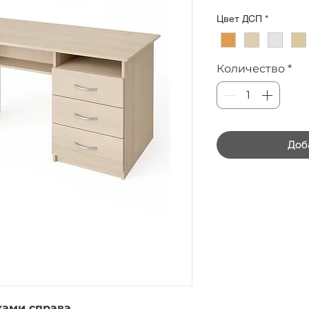
Цвет ДСП
*
Количество
*
Доб
ками справа