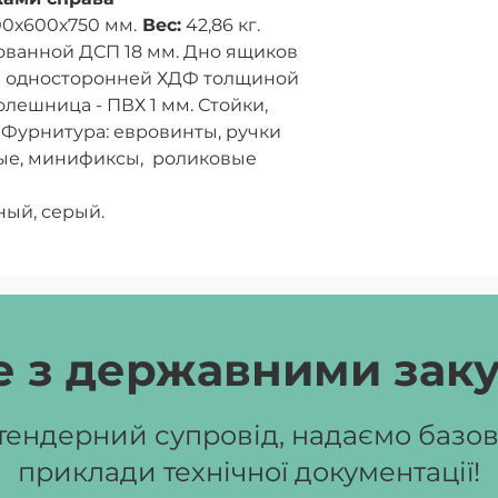
00х600х750 мм.
Вес:
42,86 кг.
ванной ДСП 18 мм. Дно ящиков
й односторонней ХДФ толщиной
олешница - ПВХ 1 мм. Стойки,
. Фурнитура: евровинты, ручки
е, минификсы, роликовые
ный, серый.
 з державними зак
ендерний супровід, надаємо базові
приклади технічної документації!