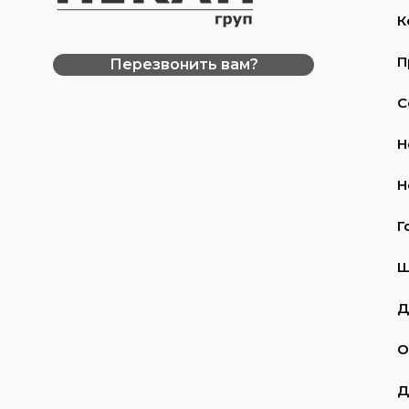
К
П
Перезвонить вам?
С
Н
Н
Г
Ш
Д
О
Д