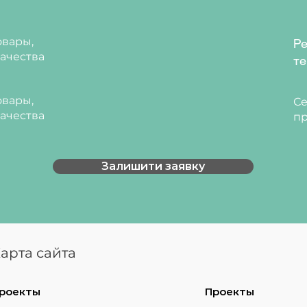
вары,
Ре
ачества
те
вары,
Се
ачества
пр
Залишити заявку
арта сайта
роекты
Проекты