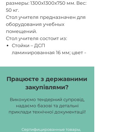
размеры:
1300х1300х750 мм.
Вес:
50 кг.
Стол учителя предназначен для
оборудования учебных
помещений.
Стол учителя состоит из:
Стойки – ДСП
ламинированная 16 мм; цвет -
Дуб молочный.
Столешня – ДСП
ламинированная 18 мм; цвет -
Працюєте з державними
Жасмин.
закупівлями?
Полки – ДСП ламинированная
16 мм; цвет - Лаванда.
Виконуємо тендерний супровід,
Экраны – ДСП
надаємо базові та детальні
ламинированная 16 мм; цвет -
приклади технічної документації!
Дуб молочный.
Деревянные детали стола из
Сертифицированные товары,
ламинированной ДСП