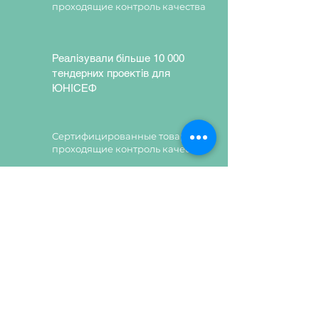
проходящие контроль качества
кромкуются кромочной лентой
ПВХ толщиной 1 мм. Крепежные
изделия имеют защитное
Реалізували більше 10 000
декоративное покрытие.
тендерних проектів для
Цвет ДСП:
дуб молочный,
ЮНІСЕФ
жасмин, лаванда.
Сертифицированные товары,
проходящие контроль качества
Сертифицированные товары,
проходящие контроль качества
Залишити заявку