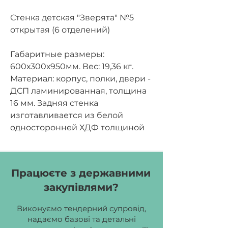
Стенка детская "Зверята" №5
открытая (6 отделений)
Габаритные размеры:
600х300х950мм.
Вес:
19,36 кг.
Материал: корпус, полки, двери -
ДСП ламинированная, толщина
16 мм. Задняя стенка
изготавливается из белой
односторонней ХДФ толщиной
2,5 мм. Фасад с фотопечатью,
оклееный кромочной лентой
ПВХ - 1 мм. Стенка открытого
Працюєте з державними
типа, на 6 отделений, имеет две
закупівлями?
полки. Имеет фигурные вырезы
и элементы.
Виконуємо тендерний супровід,
надаємо базові та детальні
Цвет ДСП:
крем.