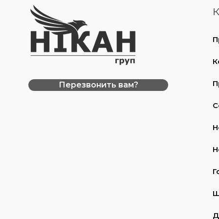
К
П
К
П
Перезвонить вам?
С
Н
Н
Г
Ш
Д