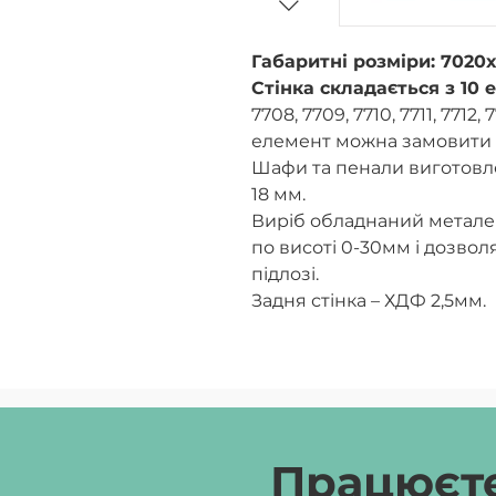
Габаритні розміри: 7020х
Стінка складається з 10 
7708, 7709, 7710, 7711, 7712
елемент можна замовити 
Шафи та пенали виготовл
18 мм.
Виріб обладнаний метал
по висоті 0-30мм і дозвол
підлозі.
Задня стінка – ХДФ 2,5мм.
Колір корпусу – Бук Арті
0,5мм в колір ДСП).
Колір фасадів – Світло-сір
ДСП).
Можливий колір ДСП:
Бук артізан перламутро
Працюєте
Бук артізан перламутр