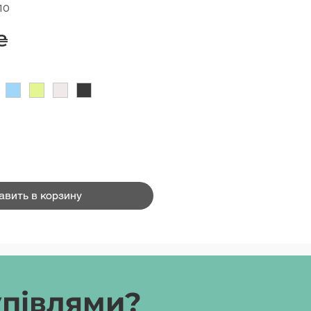
10
Цена
₴
авить в корзину
упівлями?