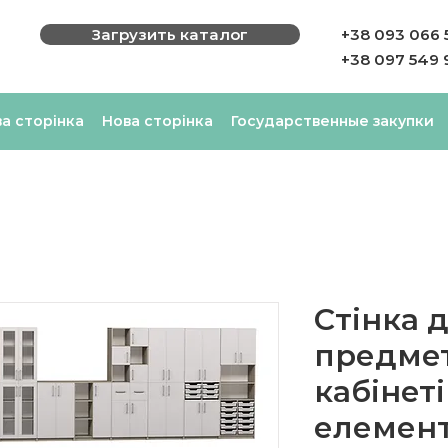
Загрузить каталог
+38 093 066 
+38 097 549 
а сторінка
Нова сторінка
Государственные закупки
Стінка 
предме
кабінеті
елемент