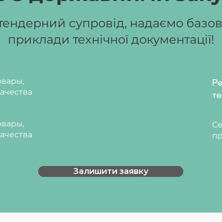
вий/ Графіт
овий/ Жасмін
ендерний супровід, надаємо базові
овий/ Крем
приклади технічної документації!
вары,
Ре
ачества
те
вары,
Се
ачества
пр
Залишити заявку