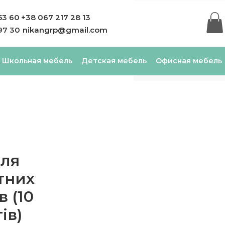
53 60
+38 067 217 28 13
97 30
nikangrp@gmail.com
Школьная мебель
Детская мебель
Офисная мебель
для
тних
в (10
ів)