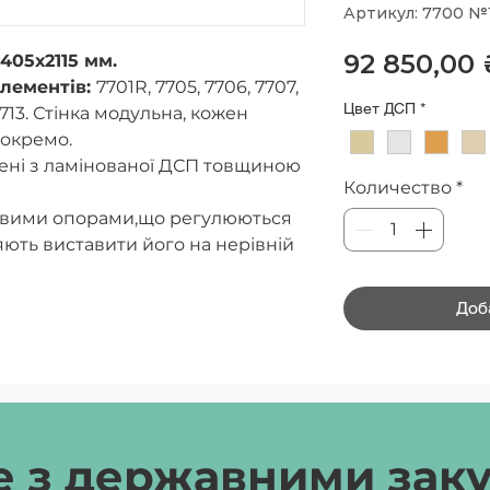
Артикул: 7700 №
92 850,00 
405х2115 мм.
елементів:
7701R, 7705, 7706, 7707,
Цвет ДСП
*
, 7713. Стінка модульна, кожен
окремо.
ені з ламінованої ДСП товщиною
Количество
*
евими опорами,що регулюються
яють виставити його на нерівній
Доб
зан перламутровий (оклейка ПВХ
ий (оклейка ПВХ -1мм в колір
вий/ Сірий
 з державними зак
овий/ Блакитний прибій