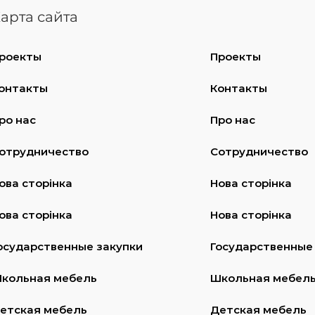
арта сайта
роекты
Проекты
онтакты
Контакты
ро нас
Про нас
отрудничество
Сотрудничество
ова сторінка
Нова сторінка
ова сторінка
Нова сторінка
осударственные закупки
Государственные
кольная мебель
Школьная мебел
етская мебель
Детская мебель