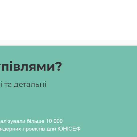
упівлями?
 та детальні
алізували більше 10 000
ндерних проектів для ЮНІСЕФ