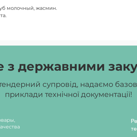
уб молочный, жасмин.
та.
 з державними зак
ендерний супровід, надаємо базові
приклади технічної документації!
вары,
Ре
ачества
те