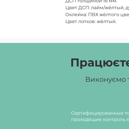
ДСП толщиной 16 мм.
Цвет ДСП:
лайм/жёлтый, д
Оклейка:
ПВХ жёлтого цве
Цвет лотков:
жёлтый.
Працюєте
Виконуємо т
Сертифицированные то
проходящие контроль к