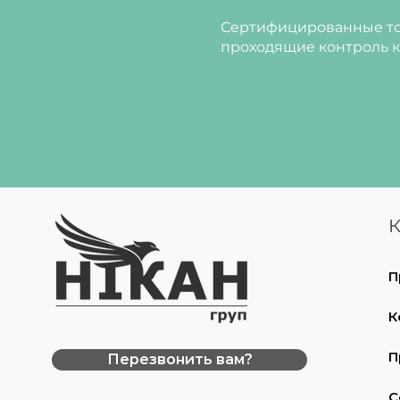
Сертифицированные то
проходящие контроль к
К
П
К
П
Перезвонить вам?
С