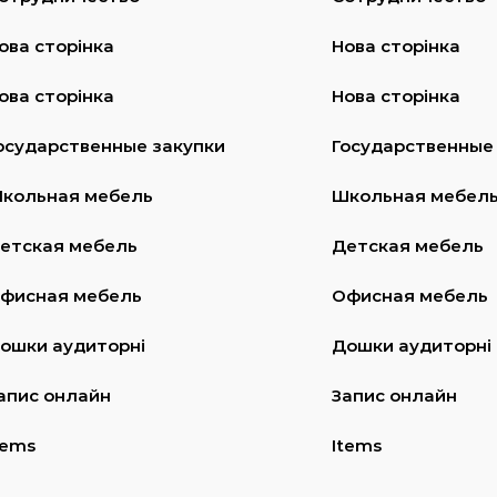
ова сторінка
Нова сторінка
ова сторінка
Нова сторінка
осударственные закупки
Государственные
кольная мебель
Школьная мебел
етская мебель
Детская мебель
фисная мебель
Офисная мебель
ошки аудиторні
Дошки аудиторні
апис онлайн
Запис онлайн
tems
Items