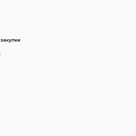
 закупки
ь