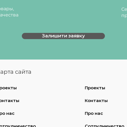
вары,
Се
ачества
пр
Залишити заявку
арта сайта
роекты
Проекты
онтакты
Контакты
ро нас
Про нас
отрудничество
Сотрудничество