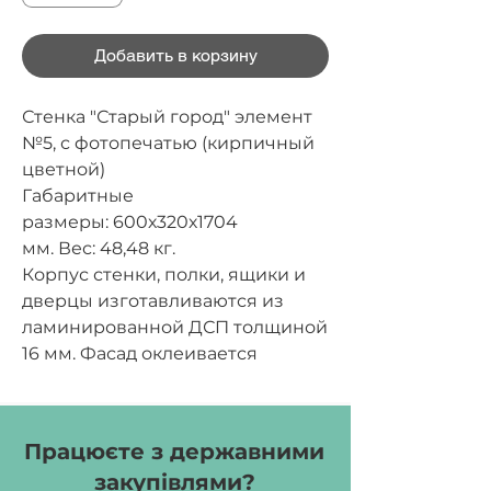
Добавить в корзину
Стенка "Старый город" элемент
№5, с фотопечатью (кирпичный
цветной)
Габаритные
размеры:
600х320х1704
мм.
Вес:
48,48 кг.
Корпус стенки, полки, ящики и
дверцы изготавливаются из
ламинированной ДСП толщиной
16 мм. Фасад оклеивается
кромочной лентой ПВХ
толщиной 1 мм, остальные части
оклеиваются кромочной лентой
Працюєте з державними
ПВХ толщиной 0,5 мм. Задняя
закупівлями?
стенка изготавливается из