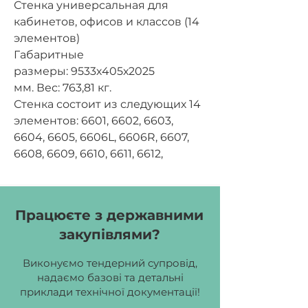
Стенка универсальная для
кабинетов, офисов и классов (14
элементов)
Габаритные
размеры:
9533х405х2025
мм.
Вес:
763,81 кг.
Стенка состоит из следующих 14
элементов: 6601, 6602, 6603,
6604, 6605, 6606L, 6606R, 6607,
6608, 6609, 6610, 6611, 6612,
6613. Каждый элемент стенки
можно купить отдельно. Корпус
стенки, полки, ящики и дверцы
Працюєте з державними
изготавливаются из
закупівлями?
ламинированной ДСП толщиной
18 мм. Фасад оклеивается
Виконуємо тендерний супровід,
кромочной лентой ПВХ
надаємо базові та детальні
толщиной 0,8 мм, остальные
приклади технічної документації!
части оклеиваются кромочной