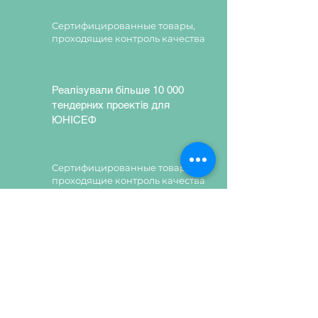
лентой ПВХ толщиной 0,4 мм.
Сертифицированные товары,
Задняя стенка изготавливается
проходящие контроль качества
из белой односторонней ХДФ
толщиной 2,5 мм. Стенка
комплектуется лотками Gratnells
Реалізували більше 10 000
серии N1, которые крепятся
тендерних проектів для
пластиковыми направляющими.
ЮНІСЕФ
Фурнитура: ручки мебельные
черные пластиковые, опоры
мебельные черные
Сертифицированные товары,
пластиковые, минификсы,
проходящие контроль качества
евровинты, направляющие
шариковые полного
выдвижения, штанга овальная
Сертифицированные товары,
30х15, штанга выдвижная.
проходящие контроль качества
Цвет ДСП:
бук артизан
перламутровый (корпус), дуб
урбан кофейный (фасад).