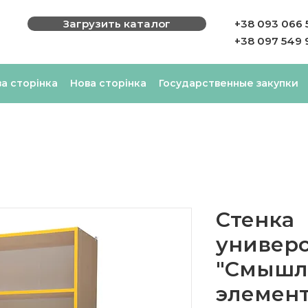
Загрузить каталог
+38 093 066 
+38 097 549 
а сторінка
Нова сторінка
Государственные закупки
Стенка
универ
"Смышл
элемент