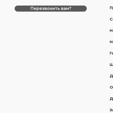
П
Перезвонить вам?
С
Н
Н
Г
Ш
Д
О
Д
З