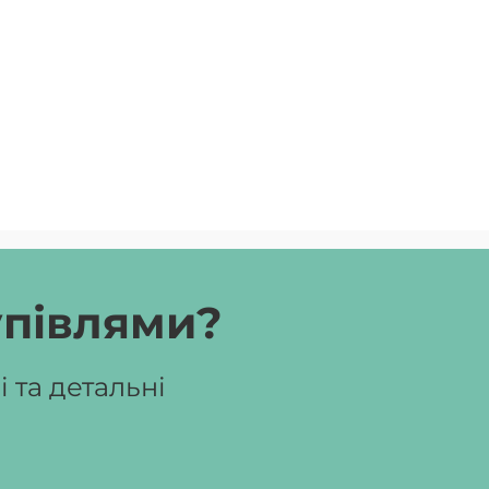
упівлями?
 та детальні