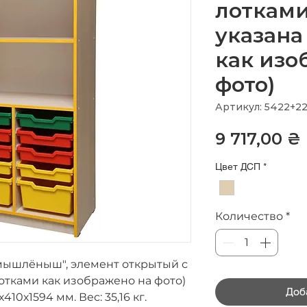
лотками
указана
как изо
фото)
Артикул: 5422+2
9 717,00 ₴
Цвет ДСП
*
Количество
*
мышлёныш", элемент открытый с
лотками как изображено на фото)
Доб
х410х1594 мм.
Вес:
35,16 кг.