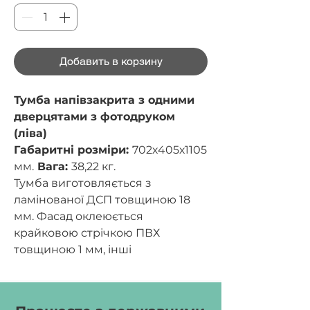
Добавить в корзину
Тумба напівзакрита з одними
дверцятами з фотодруком
(ліва)
Габаритні розміри:
702х405х1105
мм.
Вага:
38,22 кг.
Тумба виготовляється з
ламінованої ДСП товщиною 18
мм. Фасад оклеюється
крайковою стрічкою ПВХ
товщиною 1 мм, інші
частини оклеюються крайковою
стрічкою ПВХ товщиною 0,5
мм. Задня стінка виготовляється