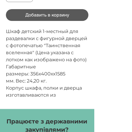
Добавить в корзину
Шкаф детский 1-местный для
раздевалки с фигурной дверцей
с фотопечатью "Таинственная
вселенная" (Цена указана с
лотком как изображено на фото)
Габаритные
размеры:
356х400хх1585
мм.
Вес:
24,20 кг.
Корпус шкафа, полки и дверца
изготавливаются из
ламинированной ДСП толщиной
16 мм. Фасад оклеивается
кромочной лентой ПВХ
Працюєте з державними
толщиной 1 мм, остальные части
закупівлями?
оклеиваются кромочной лентой