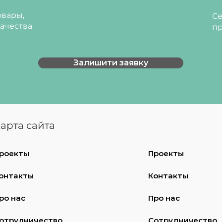
вары,
Се
ерламутровий, Білий, Світло-
ачества
пр
Залишити заявку
арта сайта
роекты
Проекты
онтакты
Контакты
ро нас
Про нас
отрудничество
Сотрудничество