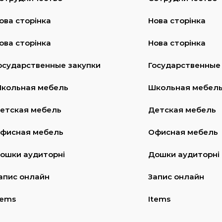
ова сторінка
Нова сторінка
ова сторінка
Нова сторінка
осударственные закупки
Государственные
кольная мебель
Школьная мебел
етская мебель
Детская мебель
фисная мебель
Офисная мебель
ошки аудиторні
Дошки аудиторні
апис онлайн
Запис онлайн
tems
Items