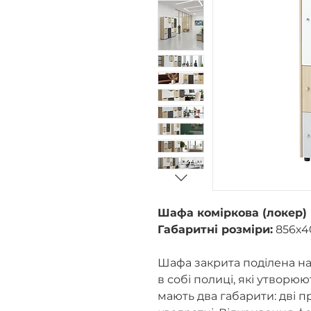
Шафа коміркова (локер) 
Габаритні розміри:
856х4
Шафа закрита поділена на 
в собі полиці, які утворю
мають два габарити: дві п