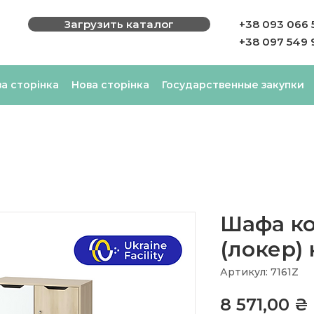
Загрузить каталог
+38 093 066 
+38 097 549 
а сторінка
Нова сторінка
Государственные закупки
Шафа ко
(локер)
Артикул: 7161Z
8 571,00 ₴