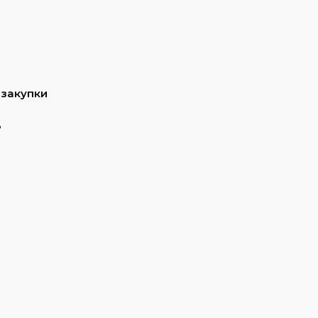
 закупки
ь