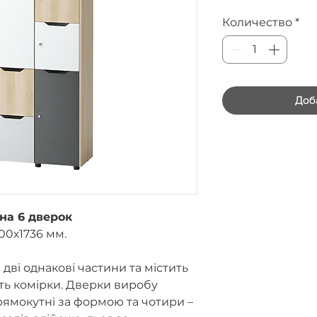
Количество
*
Доб
на 6 дверок
00х1736 мм.
дві однакові частини та містить
ють комірки. Дверки виробу
рямокутні за формою та чотири –