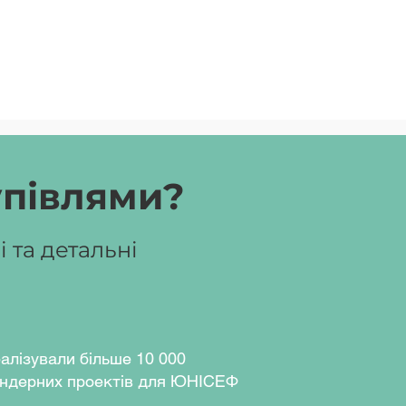
упівлями?
 та детальні
алізували більше 10 000
ндерних проектів для ЮНІСЕФ