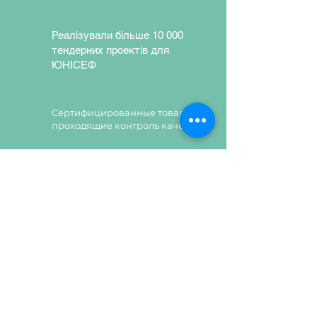
Є можливість регулювання її по
висоті в 5-ти положеннях.
Реалізували більше 10 000
Відкривання шафи може бути як
тендерних проектів для
вправо,так і вліво.
ЮНІСЕФ
Колір ДСП:
Дуб Евок
прибрежний,Кашемір
Сертифицированные товары,
проходящие контроль качества
Сертифицированные товары,
проходящие контроль качества
Залишити заявку