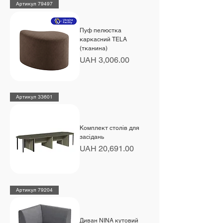
Артикул 79497
Пуф пелюстка
каркасний TELA
(тканина)
Price
UAH 3,006.00
Артикул 33601
Комплект столів для
засідань
Price
UAH 20,691.00
Артикул 79204
Диван NINA кутовий