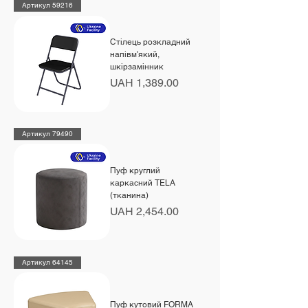
Артикул 59216
Стілець розкладний
напівм'який,
шкірзамінник
Price
UAH 1,389.00
Артикул 79490
Пуф круглий
каркасний TELA
(тканина)
Price
UAH 2,454.00
Артикул 64145
Пуф кутовий FORMA