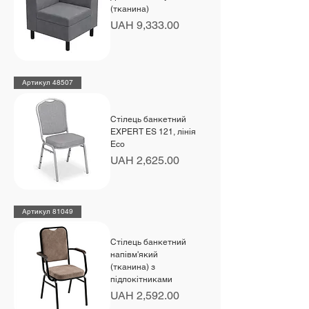
(тканина)
Price
UAH 9,333.00
Артикул 48507
Стілець банкетний
EXPERT ES 121, лінія
Eco
Price
UAH 2,625.00
Артикул 81049
Стілець банкетний
напівм'який
(тканина) з
підлокітниками
Price
UAH 2,592.00