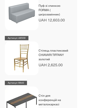
Пуф зі спинкою
FORMA (
шкірозамінник)
Price
UAH 12,603.00
Артикул 48509
Стілець пластиковий
CHIAVARI TIFFANY
золотий
Price
UAH 2,625.00
Артикул 6640
Стіл для
конференцій на
металокаркасі