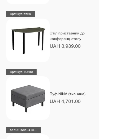
Артикул 6626
Стіл приставний до
конференц-столу
Price
UAH 3,939.00
Артикул 79200
Пуф NINA (тканина)
Price
UAH 4,701.00
56602+58594+59704+59709+59697