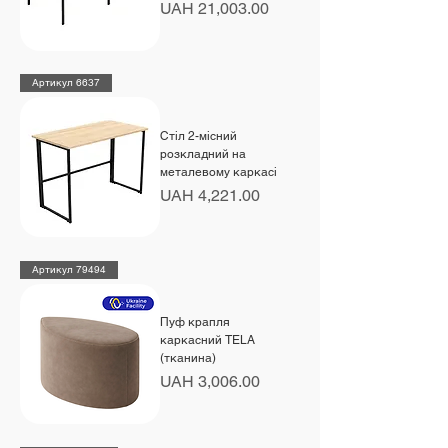
Price
UAH 21,003.00
Артикул 6637
Стіл 2-місний
розкладний на
металевому каркасі
Price
UAH 4,221.00
Артикул 79494
Пуф крапля
каркасний TELA
(тканина)
Price
UAH 3,006.00