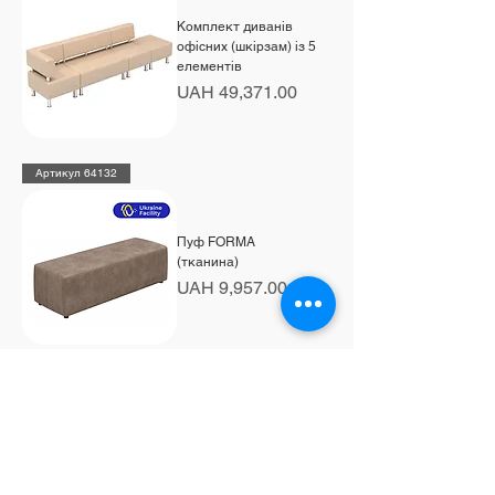
Комплект диванів
офісних (шкірзам) із 5
елементів
Price
UAH 49,371.00
Артикул 64132
Пуф FORMA
(тканина)
Price
UAH 9,957.00
Артикул 64146
Пуф кутовий FORMA
(шкірзам)
Price
UAH 4,404.00