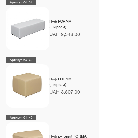
Артикул 64131
Пуф FORMA
(шкірзам)
Price
UAH 9,348.00
Артикул 64142
Пуф FORMA
(шкірзам)
Price
UAH 3,807.00
Артикул 64145
Пуф кутовий FORMA