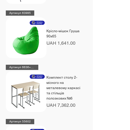
Артикул 63985
Крісло-мішок Груша
90х65
Price
UAH 1,641.00
Артикул 6636+2х190212
Комплект столу 2-
місного на
металевому каркасі
та стільців
полозкових №6
Price
UAH 7,362.00
Артикул 55602