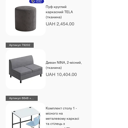
Пуф круглий
каркасний TELA
(тканина)
Price
UAH 2,454.00
Артикул 79202
Диван NINA, 2-місний,
(тканина)
Price
UAH 10,404.00
Артикул 6646 + 48490 HPL
Комплект столу 1 -
місного на
металевому каркасі
та стілець з