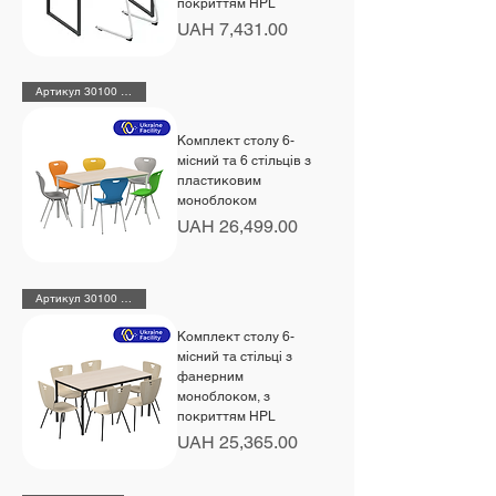
покриттям HPL
Price
UAH 7,431.00
Артикул 30100 + 6 х 48481
Комплект столу 6-
місний та 6 cтільців з
пластиковим
моноблоком
Price
UAH 26,499.00
Артикул 30100 + 6х48470 HPL
Комплект столу 6-
місний та cтільці з
фанерним
моноблоком, з
покриттям HPL
Price
UAH 25,365.00