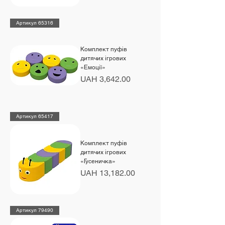
Артикул 65316
Комплект пуфів
дитячих ігрових
«Емоції»
Price
UAH 3,642.00
Артикул 65417
Комплект пуфів
дитячих ігрових
«Гусеничка»
Price
UAH 13,182.00
Артикул 79490