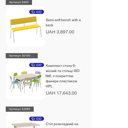
Артикул 0405
Semi-soft bench with a
back
Price
UAH 3,897.00
Артикул 30100 + 6х48460 HPL
Комплект столу 6-
місний та стільці ISO
№6, з покриттям
фанери пластиком
HPL
Price
UAH 17,643.00
Артикул 53065
Стіл розкладний на