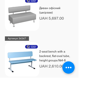
Диван офісний
(шкірзам)
Price
UAH 5,697.00
Артикул 34347
2-seat bench with a
backrest, flat-oval tube,
height groups №4-6
Price
UAH 2,610.00
Артикул 0222
Semi-soft chair ISO,
fabric
Price
UAH 1,731.00