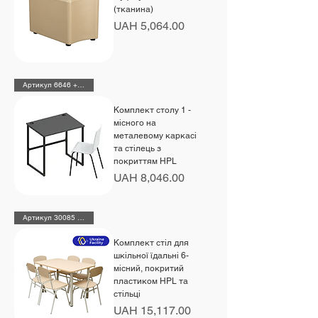
(тканина)
Price
UAH 5,064.00
Артикул 6646 + 48475 HPL
Комплект столу 1 -
місного на
металевому каркасі
та стілець з
покриттям HPL
Price
UAH 8,046.00
Артикул 30085 HPL+6х48460HPL
Комплект стіл для
шкільної їдальні 6-
місний, покритий
пластиком HPL та
стільці
Price
UAH 15,117.00