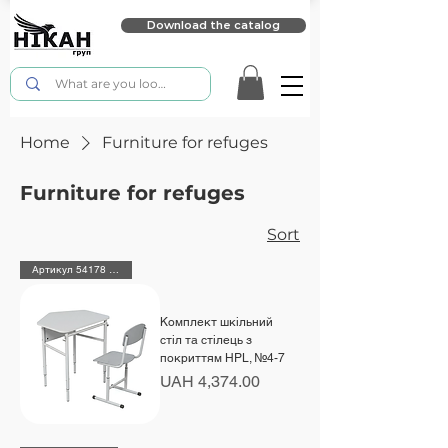
Download the catalog
Home
Furniture for refuges
Furniture for refuges
Sort
Артикул 54178 + 190169 HPL
Комплект шкільний
стіл та стілець з
покриттям HPL, №4-7
Price
UAH 4,374.00