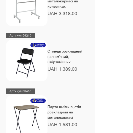
металокаркасі на
колесиках
Price
UAH 3,318.00
Артикул 59216
Стілець розкладний
напівм'який,
шкірзамінник
Price
UAH 1,389.00
Артикул 60455
Парта шкільна, стіл
розкладний на
металокаркасі
Price
UAH 1,581.00