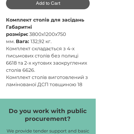
Add to Cart
Комплект столів для засідань
Габаритні
розміри:
3800х1200х750
мм.
Вага:
132,92 кг.
Комплект складається з 4-х
письмових столів без полиці
6618 та 2-х кутових заокруглених
столів 6626.
Комплект столів виготовлений з
ламінованої ДСП товщиною 18
мм. Стільниці оклеєні крайковою
стрічкою ПВХ товщиною 1 мм,
інші частини оклеєні крайковою
Do you work with public
стрічкою ПВХ товщиною 0,5 мм.
procurement?
Фурнітура: єврогвинти,
мініфікси.
We provide tender support and basic