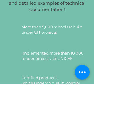
Стіл письмовий прямий
and detailed examples of technical
Габаритні розміри:
documentation!
1200х600х750мм.
Вага
: 27,30 кг.
Виготовляється з ДСП
More than 5,000 schools rebuilt
ламінованої товщиною 18 мм.
under UN projects
Всі елементи оклеєні крайковою
стрічкою ПВХ товщиною 1,0 мм.
Використання якісної фурнітури
Implemented more than 10,000
і комплектуючих, зокрема
tender projects for UNICEF
мініфіксів, дозволяє проводити
зборку і розбирання виробу
Certified products,
багаторазово і без ушкодження
which undergo quality control
кріпильних елементів.
Конструкцією передбачено
отвори для проводів офісної
техніки, які закриті заглушками.
Certified products,
which undergo quality control
Стіл приставний до
конференц-столу