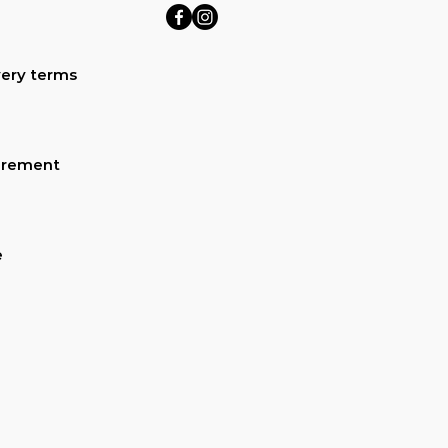
ery terms
urement
e