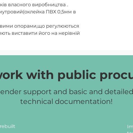
ків власного виробництва .
амутровий(оклейка ПВХ 0,5мм в
евими опорами,що регулюються
яють виставити його на нерівній
 артизан перламутровий, дуб
 дуб молочний, сірий графіт.
ork with public pro
ender support and basic and detaile
technical documentation!
rebuilt
Im