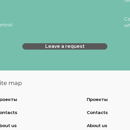
te
Ce
ontrol
wh
Leave a request
ite map
роекты
Проекты
ontacts
Contacts
bout us
About us