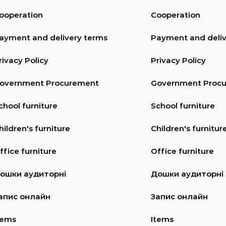
ooperation
Cooperation
ayment and delivery terms
Payment and deliv
rivacy Policy
Privacy Policy
overnment Procurement
Government Proc
chool furniture
School furniture
hildren's furniture
Children's furnitur
ffice furniture
Office furniture
ошки аудиторні
Дошки аудиторні
апис онлайн
Запис онлайн
tems
Items