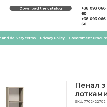
Download the catalog
+38 093 066
60
+38 093 066
60
 and delivery terms
Privacy Policy
Government Procur
Пенал з
лоткам
SKU: 7702+22702