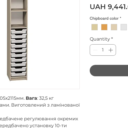
UAH 9,441
Chipboard color
*
Quantity
*
05х2115мм.
Вага
: 32,5 кг
ками.
Виготовлен
ий
з ламінованої
ередбачене регулювання окремих
передбачено установку 10-ти