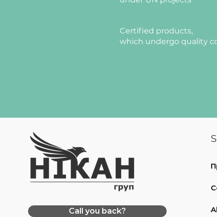
Certified products,
which undergo quality c
S
П
C
A
Call you back?