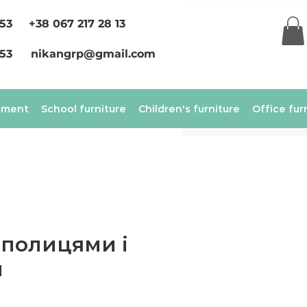
 53
+38 067 217 28 13
 53
nikangrp@gmail.com
ement
School furniture
Children's furniture
Office fur
 полицями і
и