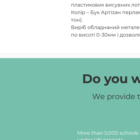
пластикових висувних лот
Колір – Бук Артізан перл
тон).
Виріб обладнаний метал
по висоті 0-30мм і дозвол
підлозі.
Задня стінка – ХДФ 2,5мм
Можливий колір ДСП:
бук
урбан кавовий, сірий, бук,
Do you w
We provide t
More than 5,000 schools 
under UN projects