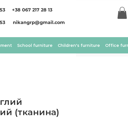
 53
+38 067 217 28 13
 53
nikangrp@gmail.com
ement
School furniture
Children's furniture
Office fur
углий
ий (тканина)