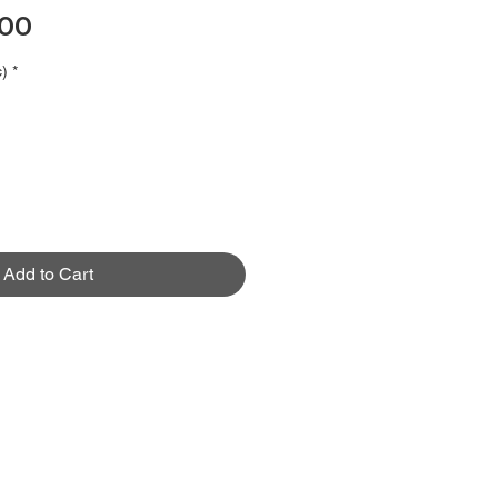
Price
.00
)
*
Add to Cart