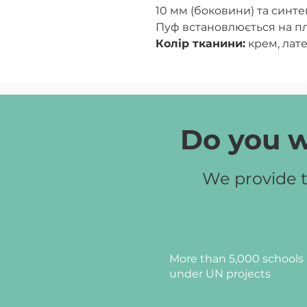
10 мм (боковини) та синте
Пуф встановлюється на пл
Колір тканини:
крем, лате
Do you w
We provide t
More than 5,000 schools 
under UN projects