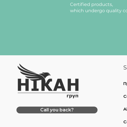
Certified products,
which undergo quality c
S
П
C
A
Call you back?
C