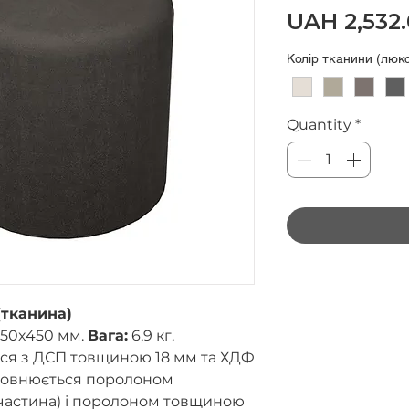
UAH 2,532
Колір тканини (люкс
Quantity
*
(тканина)
50х450 мм.
Вага:
6,9 кг.
ься з ДСП товщиною 18 мм та ХДФ
повнюється поролоном
частина) і поролоном товщиною