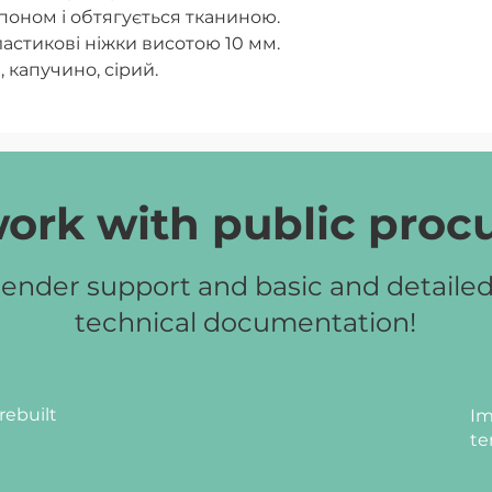
поном і обтягується тканиною.
астикові ніжки висотою 10 мм.
, капучино, сірий.
ork with public pro
ender support and basic and detaile
technical documentation!
rebuilt
Im
te