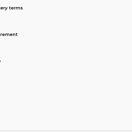
ery terms
urement
e