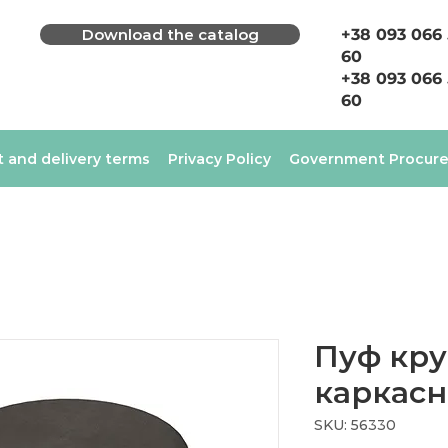
Download the catalog
+38 093 066
60
+38 093 066
60
 and delivery terms
Privacy Policy
Government Procur
Пуф кр
каркасн
SKU: 56330