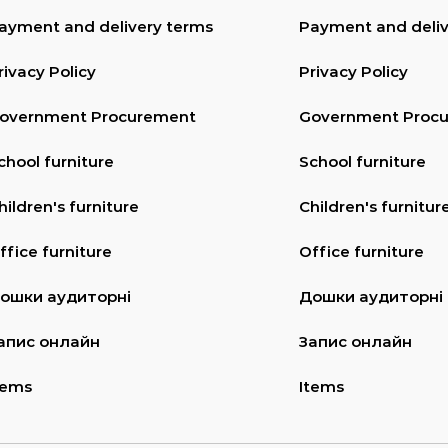
ayment and delivery terms
Payment and deliv
rivacy Policy
Privacy Policy
overnment Procurement
Government Proc
chool furniture
School furniture
hildren's furniture
Children's furnitur
ffice furniture
Office furniture
ошки аудиторні
Дошки аудиторні
апис онлайн
Запис онлайн
tems
Items