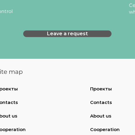
Ce
ontrol
wh
Leave a request
ite map
роекты
Проекты
ontacts
Contacts
bout us
About us
ooperation
Cooperation