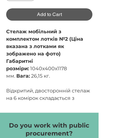
Add to Cart
Стелаж мобільний з
комплектом лотків №2 (Ціна
вказана з лотками як
зображено на фото)
Габаритні
розміри:
1040х400х1178
мм.
Вага:
26,15 кг.
Відкритий, двосторонній стелаж
на 6 комірок складається з
чотирьох вертикальних стійок та
чотирьох горизонтальних ярусів,
що утворюють 6 окремих
Do you work with public
однакових комірок. Стелаж
procurement?
виготовляється з ламінованої