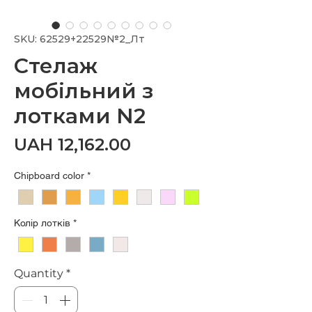
SKU: 62529+22529№2_Лт
Стелаж
мобільний з
лотками N2
Price
UAH 12,162.00
Chipboard color
*
Колір лотків
*
Quantity
*