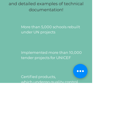
висоті: 430 мм (№5); 460 мм
and detailed examples of technical
(№6); 510 мм (№7) .
documentation!
Стілець складається з
накладного сидіння, спинки
More than 5,000 schools rebuilt
та металевого каркасу.
under UN projects
Сидіння та спинка виготовлені
з гнуто-клеєної
фанери (товщиною 8,5-9,5 мм) та
Implemented more than 10,000
покриті безкольоровим
tender projects for UNICEF
екологічно-чистим лаком на
водній основі. Кути
Certified products,
сидіння та спинки мають радіуси
which undergo quality control
заокруглення для запобігання
травмування. Спинка та сидіння
до каркасу кріпляться гвинтами
та гайками, а також сидіння
Certified products,
регулюється по глибині.
which undergo quality control
Металевий каркас виготовлений
з круглих труб діаметром 32х1,2