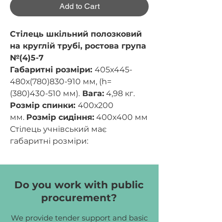
Add to Cart
Стілець шкільний полозковий
на круглій трубі, ростова група
№(4)5-7
Габаритні розміри:
405х445-
480х(780)830-910 мм, (h=
(380)430-510 мм).
Вага:
4,98 кг.
Розмір спинки:
400х200
мм.
Розмір сидіння:
400х400 мм
Стілець учнівський має
габаритні розміри:
ширина – 405 мм;
глибина – 445,480 мм;
висота – 830,860,910 мм;
Do you work with public
висота сидіння – 430,460,510
procurement?
мм.
Стілець може регулюватися по
We provide tender support and basic