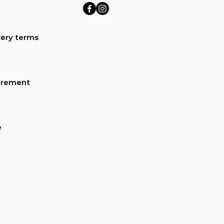
ery terms
urement
e