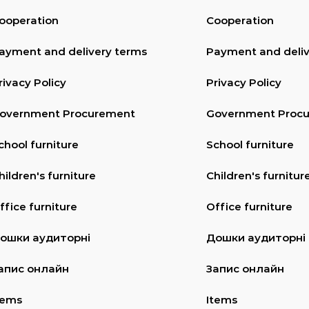
ooperation
Cooperation
ayment and delivery terms
Payment and deliv
rivacy Policy
Privacy Policy
overnment Procurement
Government Proc
chool furniture
School furniture
hildren's furniture
Children's furnitur
ffice furniture
Office furniture
ошки аудиторні
Дошки аудиторні
апис онлайн
Запис онлайн
tems
Items