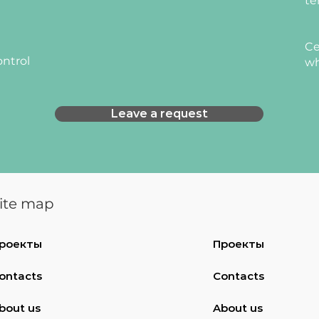
te
Ce
ontrol
wh
Leave a request
ite map
роекты
Проекты
ontacts
Contacts
bout us
About us