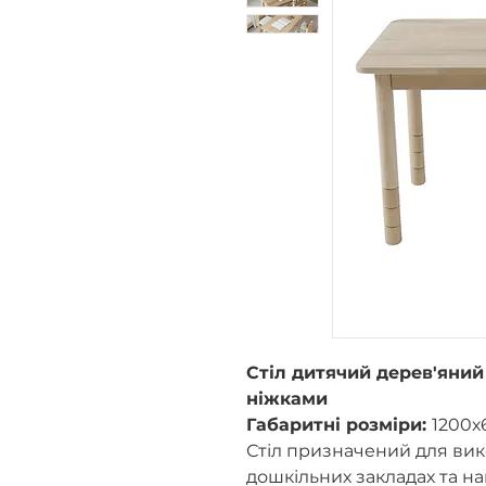
Стіл дитячий дерев'яни
ніжками
Габаритні розміри:
1200х
Стіл призначений для вик
дошкільних закладах та н