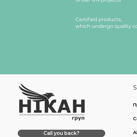
Certified products,
which undergo quality c
S
П
C
A
Call you back?