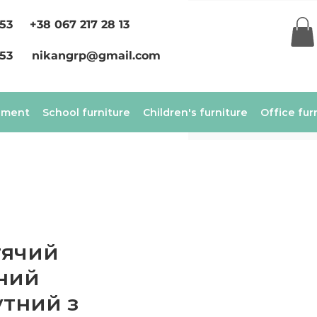
 53
+38 067 217 28 13
 53
nikangrp@gmail.com
ement
School furniture
Children's furniture
Office fur
тячий
ний
тний з