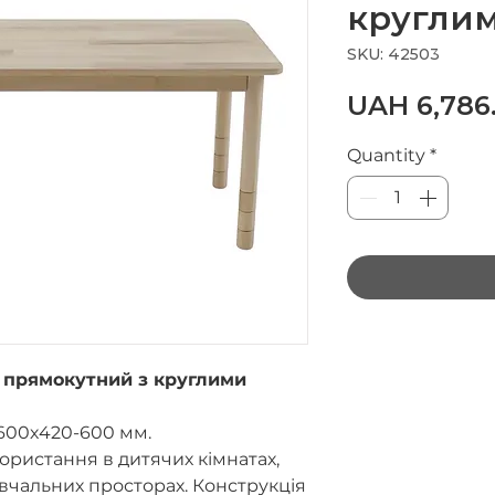
кругли
SKU: 42503
UAH 6,786
Quantity
*
й прямокутний з круглими
600х420-600 мм.
ористання в дитячих кімнатах,
авчальних просторах. Конструкція