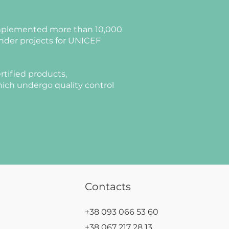
plemented more than 10,000
nder projects for UNICEF
rtified products,
ich undergo quality control
Contacts
+38 093 066 53 60
+38 067 217 28 13