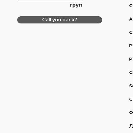
C
A
Call you back?
C
P
P
G
S
C
O
Д