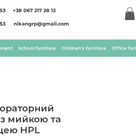
 53
+38 067 217 28 13
 53
nikangrp@gmail.com
ement
School furniture
Children's furniture
Office fur
бораторний
 з мийкою та
цею HPL