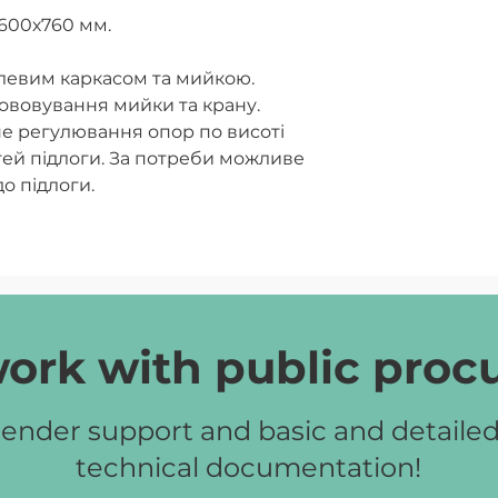
600х760 мм.
левим каркасом та мийкою.
гововування мийки та крану.
е регулювання опор по висоті
тей підлоги. За потреби можливе
о підлоги.
иготовлені з ламінованого ДСП
я покривається стійким
ork with public pro
0,4-0,5 мм. Краї дерев’яних
-кромкою:
м.
ender support and basic and detaile
,5 мм.
technical documentation!
виготовлений із профільних труб