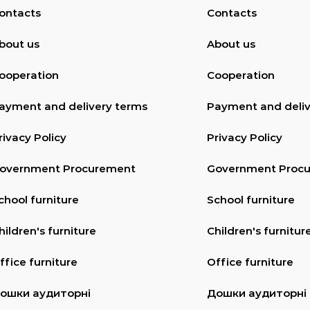
ontacts
Contacts
bout us
About us
ooperation
Cooperation
ayment and delivery terms
Payment and deliv
rivacy Policy
Privacy Policy
overnment Procurement
Government Proc
chool furniture
School furniture
hildren's furniture
Children's furnitur
ffice furniture
Office furniture
ошки аудиторні
Дошки аудиторні