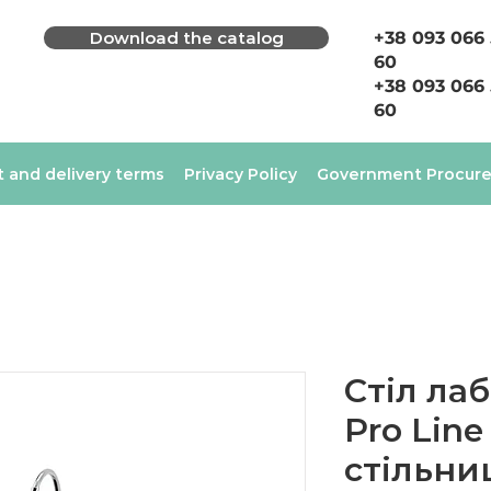
Download the catalog
+38 093 066
60
+38 093 066
60
 and delivery terms
Privacy Policy
Government Procur
Стіл ла
Pro Line
стільни