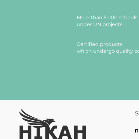
перерізом 50×25×1,5 мм та
високу жорсткість, стійкіс
Стіл обладнаний боковим
More than 5,000 schools 
виготовленими з листової 
under UN projects
елементи виконують захи
внутрішні конструктивні 
Certified products,
жорсткість конструкції.
which undergo quality c
Всі металеві елементи м
покриття методом порошк
механічних пошкоджень та
На торцях каркасу закріпл
запобігають травмуванню
Колір HPL:
дуб молочний, 
перламутровий.
S
Колір каркасу:
чорний муа
(RAL7024).
П