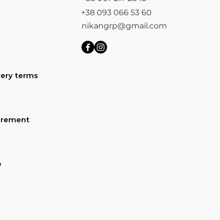
+38 093 066 53 60
nikangrp@gmail.com
ery terms
urement
e