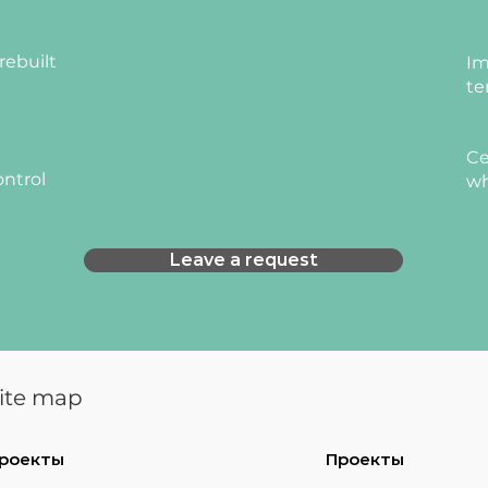
 25×25×1,2 мм, що забезпечує
ть та довговічність конструкції.
и металевими вставками,
rebuilt
Im
сталі товщиною 1,0 мм. Дані
te
сну функцію, приховують
елементи та підвищують
Ce
ontrol
wh
ають захисно-декоративне
ового фарбування, стійке до
 корозії.
Leave a request
ені пластикові наконечники, які
.
сірий, бук, бук артизан
ite map
р (RAL9005), графіт муар
роекты
Проекты