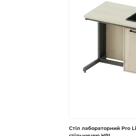
Стіл лабораторний Pro L
стільницею HPL