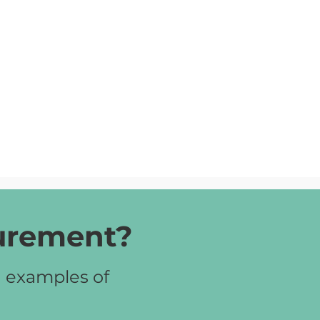
curement?
d examples of